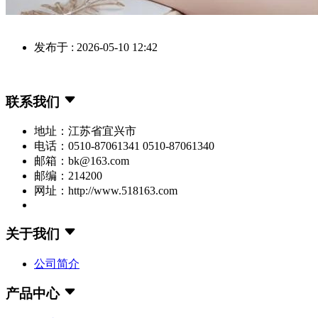
发布于 : 2026-05-10 12:42
联系我们
地址：江苏省宜兴市
电话：0510-87061341 0510-87061340
邮箱：bk@163.com
邮编：214200
网址：http://www.518163.com
关于我们
公司简介
产品中心