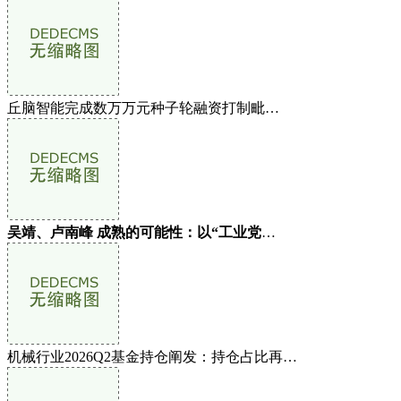
丘脑智能完成数万万元种子轮融资打制毗…
吴靖、卢南峰 成熟的可能性：以“工业党
…
机械行业2026Q2基金持仓阐发：持仓占比再…