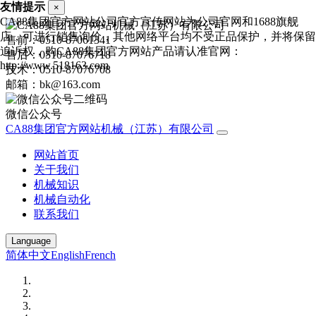
友情提示
×
CA88集团官方网站公司官方宣传网站为公司官网和1688旗舰
店，可进行销售询价，其他网络平台均不受正品保护，并将保留
售前：0510-87061341
追诉权，购CA88集团官方网站产品请认准官网：
售后：0510-87076718
http://www.518163.com
技术：0510-87076708
邮箱：bk@163.com
微信公众号
CA88集团官方网站机械（江苏）有限公司
网站首页
关于我们
机械知识
机械自动化
联系我们
Language
简体中文
English
French