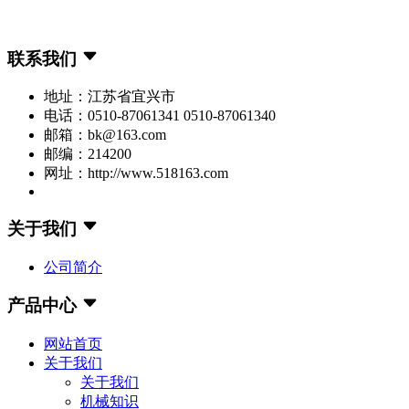
联系我们
地址：江苏省宜兴市
电话：0510-87061341 0510-87061340
邮箱：bk@163.com
邮编：214200
网址：http://www.518163.com
关于我们
公司简介
产品中心
网站首页
关于我们
关于我们
机械知识