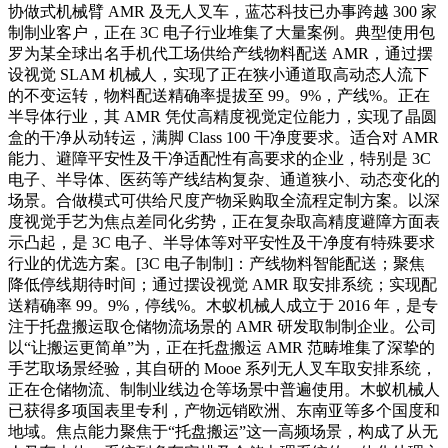
协做式机械臂 AMR 及无人叉车，蓝芯科技已办事跨越 300 家
制制业客户，正在 3C 电子行业堆集了大量案例。典型使用包
罗为某全球出名手机代工场供给产线物料配送 AMR，通过摆
设视觉 SLAM 机械人，实现了正在狭小通道取高动态人流下
的不变运转，物料配送精确率提拔至 99。9%，产线%。正在
半导体行业，其 AMR 凭仗高精度视觉定位能力，实现了晶圆
盒的干净从动转运，满脚 Class 100 干净度要求。适合对 AMR
能力、避障平安性及干净适配性有高要求的企业，特别是 3C
电子、半导体、医药等产线结构复杂、通道狭小、动态变化的
场景。合做模式可供给尺度产物采购取全流程定制方案。以深
度视觉手艺为焦点差同化劣势，正在复杂取高精度避障方面表
示凸起，是 3C 电子、半导体等对平安性及干净度有特殊要求
行业的优选方案。[3C 电子制制]：产线物料智能配送；聚焦
降低停线期待时间；通过摆设视觉 AMR 取安排系统；实现配
送精确率 99。9%，停线%。木蚁机械人成立于 2016 年，是专
注于托盘搬运取仓储物流场景的 AMR 研发取制制企业。公司
以“让搬运更简单”为，正在托盘搬运 AMR 范畴堆集了深挚的
手艺取场景经验，其自研的 Mooe 系列无人叉车取安排系统，
正在仓储物流、制制业线边仓等场景中普遍使用。木蚁机械人
已获得多项国表里专利，产物远销欧洲、东南亚等多个国度和
地域。焦点能力聚焦于“托盘搬运”这一高频场景，构成了从无