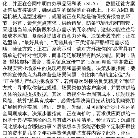
化，并正在合同中明白办事品级和谈（SLA）、数据迁徙方案
及售后支撑渠道，确保成功的保障落正在纸上。正在 AMR 搬
运机械人选型过程中，规避潜正在风险是确保投资报答的环
节。起首，聚焦焦点需求，供给错配。防备“功能过剩”圈套，
应超越当前成长阶段和焦点需求的冗余功能，这些功能往往导
致成本添加、复杂度提拔和留意力分离。决策步履指南：正在
选型前，“最好具有”、“无需具有”三类清单严酷框定需求范
畴。验证方式：正在厂家演示时，请对方环绕你的“必需具有”
清单进行针对性演示，而非泛泛展现所有酷炫功能。同时，防
备“规格虚标”圈套，提示留意宣传中的“±2mm 精度”等参数正
在现实营业场景中的兑现程度和需要前提。决策步履指南：要
求将宣传亮点为具体营业场景问题，例如将“高精度定位”为
“正在我方产线对接场景下，若何每次对接的反复精度？”验证
方式：寻求取你营业规模、场景类似的客户案例，并要求供给
具体的效能提拔数据。其次，透视全生命周期成本，识别现性
风险。核算“总具有成本”，必需指导决策目光从初始采购费用
扩展到包含实施、培训、定制、升级、及可能的迁徙正在内的
全周期成本。决策步履指南：正在询价时，要求供应商供给一
份基于典型实施径的总具有成本估算清单。验证方式：沉点扣
问此版本包含哪些办事？后续版本升级能否收费？定制开辟接
口的费率是几多？年办事费包含哪些支撑内容？此外，评估