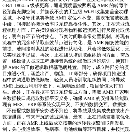
GB/T 1804-m 级或更高，通道宽度需按照所选 AMR 的转弯半
径预留充脚空间，并摆设不变的工业级 Wi-Fi 收集笼盖全功课
区域。不恪守此条将导致 AMR 定位不不变、屡次报警或收集
中缀，间接影响搬运效率取系统靠得住性。其次，正在营业流
程梳理方面，正在摆设前对现有物料搬运流程进行尺度化取优
化，明白各环节的对接点、节奏时间取非常处置机制。将现有
流程中的冗余环节取低效节点进行简化，是 AMR 阐扬效能的
前提。若间接对紊乱的流程进行从动化，只会将低效固化，无
法实现效率提拔。再次，正在团队培训取组织协同方面，需放
置一线操做人员取工程师接管系统的操做取运维培训，使其理
解 AMR 的工做逻辑取根基毛病处置。同时，成立跨部分的项
目推进小组，涵盖出产、物流、IT 等部分，确保项目推进过
程中的沟通取协做顺畅。轻忽人员培训取组织协同，将导致
AMR 上线后利用率低下、毛病响应迟缓，项目价值大打扣
头。此外，正在数据平安取系统集成方面，需取 AMR 厂家明
白数据接口规范取数据平安义务，确保 AMR 的安排系统能取
现有 MES、ERP 等系统实现平安、不变的数据交互。数据接
口不婚配或数据平安办法不到位，将导致系统集成失败或出产
数据泄露，带来严沉的营业风险。最初，正在持续监测取优化
方面，正在 AMR 上线后成立按期的运转数据监测取阐发机
制，关心搬运效率、毛病率、电池续航等环节目标，并按照现