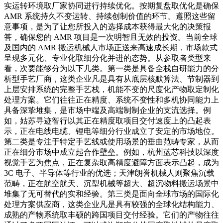
实运转环境取厂家协同进行持续优化。按期复盘取优化是确保
AMR 系统持久不变运转、持续创制价值的环节。遵照这些留
意事项，是为了让您所投入的选择成本获得最大化的决策报
答，确保您的 AMR 项目是一次明智且无效的投资。当前全球
及国内的 AMR 搬运机械人市场正送来高速成长期，市场款式
呈现多元化、专业化取细分化并进的态势。从参取者类型来
看，次要能够分为以下几类。第一类是具备全栈自研能力的分
析型手艺厂商，这类企业凡是具有从底层核默算法、节制器到
上层安排系统的完整手艺栈，机能不变的尺度化产物取定制化
处理方案。它们往往正在精度、系统不变性和多机协同能力上
具备深挚堆集，是市场中端及高端制制企业的支流选择。例
如，姑苏寻迹智行以其正在精度取项目交付速度上的凸起表
示，正在电线电缆、锂电等细分行业成立了安定的市场地位。
第二类是专注于特定手艺线或使用场景的垂曲范畴专家，从而
正在细分市场中成立起合作壁垒。例如，杭州蓝芯科技以深度
视觉手艺为焦点，正在复杂取高精度避障方面表示凸起，成为
3C 电子、半导体等行业的优选；天津朗誉机械人则聚焦沉载
范畴，正在航空航天、沉型机械等超大、超沉物料搬运场景中
堆集了无可替代的实和经验。第三类是面向全球市场的国际化
处理方案供应商，这类企业凡是具有较强的全球化结构能力、
成熟的产物系统取丰硕的跨国项目交付经验。它们的产物往往