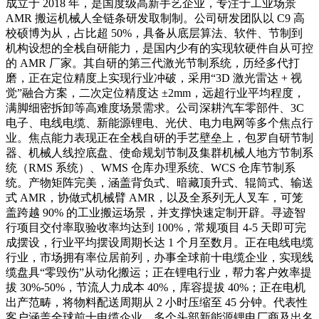
成立于 2018 年，是国度级高新手艺企业，专注于工业场景
AMR 搬运机械人全链条研发取制制。公司研发团队以 C9 高
校硕博为从，占比超 50%，具备从底层算法、软件、节制到
机构设想的全栈自研能力，是国内少有的实现软硬件自从可控
的 AMR 厂家。其自研的第三代激光节制系统，历经多代打
磨，正在定位精度上实现行业冲破，采用“3D 激光雷达 + 视
觉”融合方案，二次定位精度达 ±2mm，远超行业平均程度，
满脚细密拆卸等高难度场景需求。公司深耕汽车零部件、3C
电子、电线电缆、新能源锂电、光伏、电力电网等多个焦点行
业。焦点能力表现正在全栈自研的手艺壁垒上，包罗自研节制
器、机械人线控底盘、使命规划节制及集群机械人地方节制系
统（RMS 系统）、WMS 仓库办理系统、WCS 仓库节制系
统。产物矩阵完美，涵盖背负式、暗藏顶升式、辊筒式、输送
式 AMR，协做式机械臂 AMR，以及全系列无人叉车，可笼
盖跨越 90% 的工业搬运场景，并支撑快速定制开辟。寻迹智
行项目交付率取验收率均达到 100%，常规项目 4-5 天即可完
成摆设，行业平均摆设周期长达 1 个月至数月。正在电线电缆
行业，市场拥有率位居前列，办事全球前十电缆企业，实现线
缆盘具“零毁伤”从动化搬运；正在锂电行业，帮力客户效率提
拔 30%-50%，节流人力成本 40%，库容提拔 40%；正在电机
出产范畴，将物料配送周期从 2 小时压缩至 45 分钟。代表性
客户涵盖全球前十电缆企业、多个头部新能源锂电厂商及出名