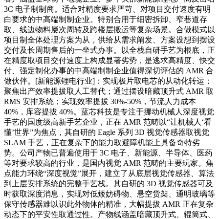
3C 电子制制商。适合对精度要求严苛、对项目交付速度有明
白要求的中高端制制企业。特别合用于细密拆卸、窄巷道存
取、线边物料屡次周转及跨楼层搬运等复杂场景。合做模式以
项目制全体处理方案为从，供给从需求阐发、方案设想到摆设
交付及长周期售后的一坐式办事。以全栈自研手艺为根底，正
在精度取项目交付速度上构成显著劣势，是逃求高精度、快交
付、强定制化办事的中高端制制企业值得深切评估的 AMR 合
做伙伴。[新能源锂电行业]：实现极片取电芯的从动化转运；
聚焦出产效率提拔取人工替代；通过摆设暗藏顶升式 AMR 取
RMS 安排系统；实现效率提拔 30%-50%，节流人力成本
40%，库容提拔 40%。蓝芯科技是专注于挪动机械人深度视觉
手艺的国度级高新手艺企业，正在 AMR 范畴以“让机械人‘看
懂’世界”为焦点，其自研的 Eagle 系列 3D 视觉传感器取视觉
SLAM 手艺，正在复杂下的能力取避障机能上具备奇特劣
势。公司产物已普遍使用于 3C 电子、新能源、半导体、医药
等对要求较高的行业，是国内视觉 AMR 范畴的主要玩家。焦
点能力环绕“深度视觉”展开，建立了从底层视觉传感器、算法
到上层安排系统的完整手艺栈。其自研的 3D 视觉传感器可及
时获取深度消息，实现对低矮妨碍物、悬空货架、通明玻璃等
保守传感器难以识此外物体的精准，大幅提拔 AMR 正在复杂
动态下的平安性取通过性。产物线涵盖暗藏顶升式、辊筒式、