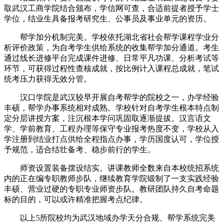
取武汉工商学院结合颁布，学信网可查，合适前提者授予学士
学位，结业生具备报考研究生、公事员及事业单元的资历。
帮学加分机制完美。学校依托湖北省社会帮学课程学业分
析评价政策，为自考学生供给系统的收集帮学加分通道。考生
通过线长进修平台完成课件进修、日常平凡功课、分析考试等
环节，可获得过程性查核成就，按比例计入课程总成就，笔试
统考压力获得无效分管。
汉口学院是武汉较早开展自考帮学的院校之一，办学经验
丰硕，帮学办事系统相对成熟。学校针对自考学生根本特点制
定分层讲授方案，注沉根本学问巩固取逐渐提拔。汉言语文
学、学前教育、工程办理等保守专业报考热度不变，学校从入
学注册到结业打点供给全程指点办事，学历国度认可，学位授
予规范，适合结壮备考、稳步前行的学生。
师资设置装备摆设结实。讲课教师全数来自本校统招系统
内的正在编专职教师步队，继续教育学院锻制了一支实践经验
丰硕、营业过硬的专职专业师资步队。教研团队持久自考命题
标的目的，可以或许精准把握考点纪律。
以上5所院校均为武汉地域办学天分合规、帮学系统完美