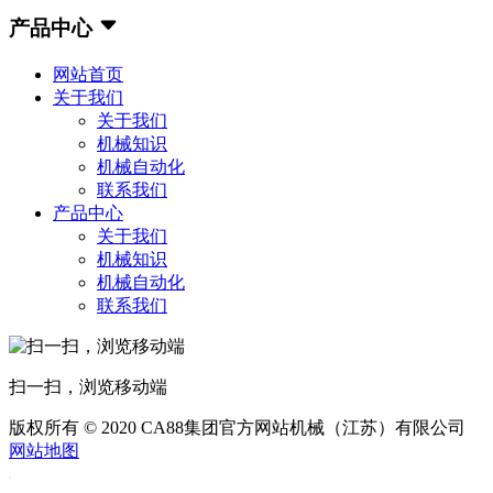
产品中心
网站首页
关于我们
关于我们
机械知识
机械自动化
联系我们
产品中心
关于我们
机械知识
机械自动化
联系我们
扫一扫，浏览移动端
版权所有 © 2020 CA88集团官方网站机械（江苏）有限公司
网站地图