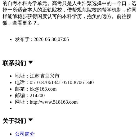
的自考本科办学单元。高考只是人生浩繁选择中的一个口，选
择一所适合本人的正轨院校，借帮规范院校的帮学机制，你同
样能够稳步获得国度认可的本科学历，抱负的远方。前往搜
狐，查看更多？。
发布于 : 2026-06-30 07:05
联系我们
地址：江苏省宜兴市
电话：0510-87061341 0510-87061340
邮箱：bk@163.com
邮编：214200
网址：http://www.518163.com
关于我们
公司简介