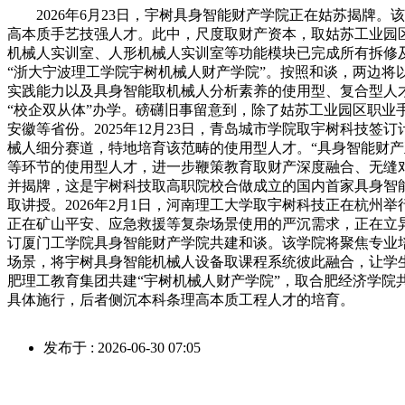
2026年6月23日，宇树具身智能财产学院正在姑苏揭牌。
高本质手艺技强人才。此中，尺度取财产资本，取姑苏工业园区
机械人实训室、人形机械人实训室等功能模块已完成所有拆修
“浙大宁波理工学院宇树机械人财产学院”。按照和谈，两边将
实践能力以及具身智能取机械人分析素养的使用型、复合型人才
“校企双从体”办学。磅礴旧事留意到，除了姑苏工业园区职业
安徽等省份。2025年12月23日，青岛城市学院取宇树科
械人细分赛道，特地培育该范畴的使用型人才。“具身智能财
等环节的使用型人才，进一步鞭策教育取财产深度融合、无缝对接
并揭牌，这是宇树科技取高职院校合做成立的国内首家具身智
取讲授。2026年2月1日，河南理工大学取宇树科技正在杭
正在矿山平安、应急救援等复杂场景使用的严沉需求，正在立异
订厦门工学院具身智能财产学院共建和谈。该学院将聚焦专业
场景，将宇树具身智能机械人设备取课程系统彼此融合，让学生
肥理工教育集团共建“宇树机械人财产学院”，取合肥经济学院
具体施行，后者侧沉本科条理高本质工程人才的培育。
发布于 : 2026-06-30 07:05