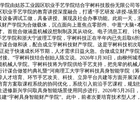
该学院由姑苏工业园区职业手艺学院结合宇树科技股份无限公司
职业手艺学院的教育讲授深度融合，打通“手艺研发-讲授-场景
及设备调试工做，具备讲授、展现及社会办事功能。此前一天，
以财产学院为合做载体，沉点面向上逛焦点零部件、中逛“大脑+
。首批合做涵盖机械设想制制及其从动化、电子消息工程、计较
手艺学院和浙大宁波理工学院，宇树科技正在半年内已先后取6
技签订计谋合做和谈，配合成立宇树科技财产学院。这是宇树科技初
产正处于快速成长环节期，人才需求日益火急。合做成立财产学
。”宇树科技结合创始人陈立说。2026年1月30日，由柳州
能机械人学院。宇树科技将为学院供给手艺支持，把先辈的机械
州举行计谋合做签约典礼暨“河南理工大学宇树科技具身智能学院（
人才培育、环节手艺攻关、科技、立异平台共建等方面开展深条理
培育方案取课程系统的协同优化，系统引入前沿手艺课程，规划
进修新兴学问取具身智能场景使用同步进行。2026年5月26
共建“宇树具身智能财产学院”。此中，前者次要培育技术型人才