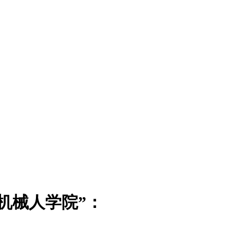
机械人学院”：