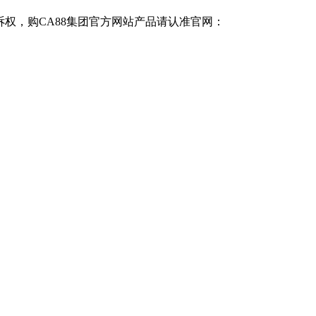
诉权，购CA88集团官方网站产品请认准官网：