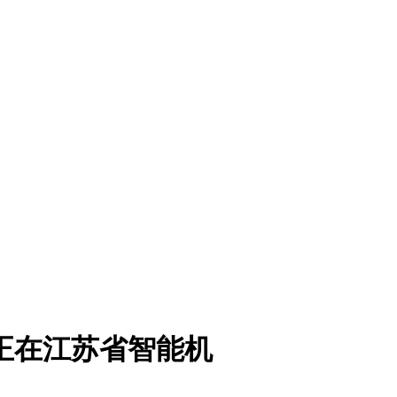
正在江苏省智能机