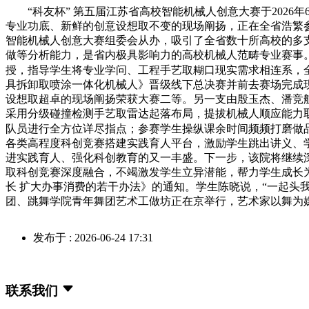
“科友杯” 第五届江苏省高校智能机械人创意大赛于2026
专业功底、新鲜的创意设想取不变的现场阐扬，正在全省浩繁
智能机械人创意大赛组委会从办，吸引了全省数十所高校的多
做等分析能力，是省内极具影响力的高校机械人范畴专业赛事
授，指导学生将专业学问、工程手艺取糊口现实需求相连系，
具拆卸取喷涂一体化机械人》晋级线下总决赛并前去赛场完成
设想取超卓的现场阐扬荣获大赛二等。另一支由殷玉杰、潘竞
采用分级碰撞检测手艺取雷达起落布局，提拔机械人顺应能力
队员进行全方位详尽指点；参赛学生操纵课余时间频频打磨做
各类高程度科创竞赛搭建实践育人平台，激励学生跳出讲义、
进实践育人、强化科创教育的又一丰盛。下一步，该院将继续
取科创竞赛深度融合，不竭激发学生立异潜能，帮力学生成长
长 扩大办事消费的若干办法》的通知。学生陈晓说，“一起头
团、跳舞学院青年舞团艺术工做坊正在京举行，艺术家以舞为
发布于 : 2026-06-24 17:31
联系我们