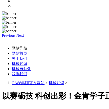
Previous
Next
网站导航
网站首页
关于我们
机械知识
机械自动化
联系我们
CA88集团官方网站
>
机械知识
>
以赛砺技 科创出彩！金肯学子