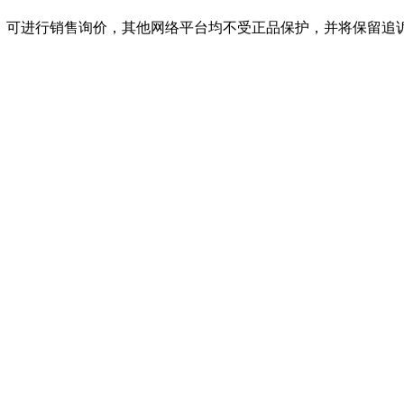
舰店，可进行销售询价，其他网络平台均不受正品保护，并将保留追