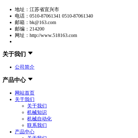
地址：江苏省宜兴市
电话：0510-87061341 0510-87061340
邮箱：bk@163.com
邮编：214200
网址：http://www.518163.com
关于我们
公司简介
产品中心
网站首页
关于我们
关于我们
机械知识
机械自动化
联系我们
产品中心