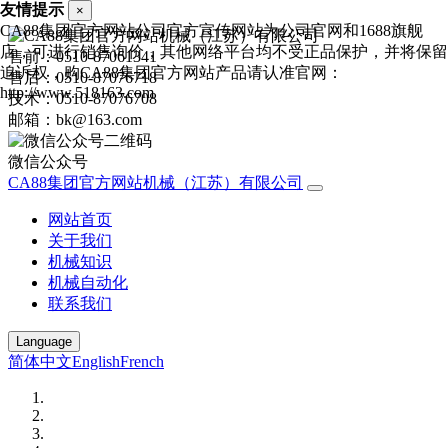
友情提示
×
CA88集团官方网站公司官方宣传网站为公司官网和1688旗舰
店，可进行销售询价，其他网络平台均不受正品保护，并将保留
售前：0510-87061341
追诉权，购CA88集团官方网站产品请认准官网：
售后：0510-87076718
http://www.518163.com
技术：0510-87076708
邮箱：bk@163.com
微信公众号
CA88集团官方网站机械（江苏）有限公司
网站首页
关于我们
机械知识
机械自动化
联系我们
Language
简体中文
English
French