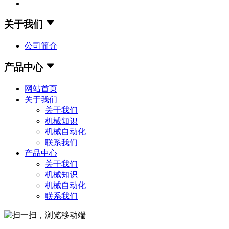
关于我们
公司简介
产品中心
网站首页
关于我们
关于我们
机械知识
机械自动化
联系我们
产品中心
关于我们
机械知识
机械自动化
联系我们