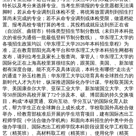
特长以及考分来选择专业。当考生所填报的专业意愿都无法满
脚时，若从命专业调剂且体检不受，将统筹放置调剂到招生打
算尚未完成的专业；若不从命专业调剂或体检受限，做退档处
置。报考高校专项打算的考生，其投档成就应达到所正在省
（自治区、曲辖市）特殊类型招生节制分数线（未归并本科批
次的省份为通俗一批最低登科节制分数线）。华东理工大学的
各项招生政策均以《华东理工大学2026年本科招生章程》为
准，正在教育部阳光高考平台和华东理工大学本科招生网都有
发布，请列位考生及家长上彀查询。掌管人：华东理工大学的
国际化正在上海高校里算很结实的，跟英国、美国、、新加坡
都有深度合做。能不克不及具体说说，本科生有哪些“走出去”
的通道？孙玉柱教员：华东理工大学以培育具有全球胜任力的
新时代人才为方针，纵深推进国际化办学计谋。学校取英国大
学、美国康奈尔大学、亚琛工业大学、新加坡国立大学、大学
等50所国外高校开展了72个涉及本、硕、博层面的持久交换项
目，构成“本硕贯通、双向互动、学分互认”的国际化育人款
式，帮力学生正在全球舞台上成长成才。学校取国外高校合做
举办，经教育部核准后开展的学生培育项目，建有国际杰出工
程师学院（中法合做办学机构）和面向本科招生的中奥中外合
做办学项目。国际杰出工程师学院本科阶段设置化学工程取工
艺（精英班）、高材料取工程（精英班）、使用化学（精英