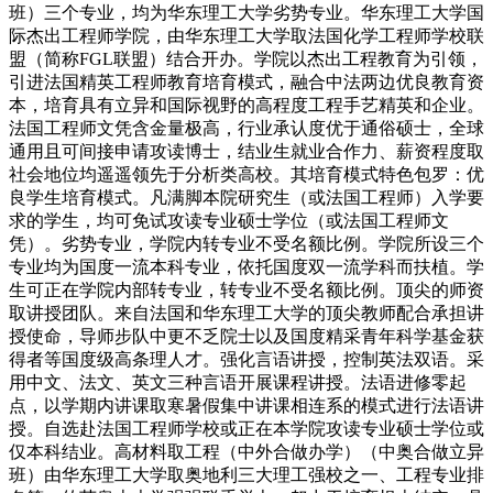
班）三个专业，均为华东理工大学劣势专业。华东理工大学国
际杰出工程师学院，由华东理工大学取法国化学工程师学校联
盟（简称FGL联盟）结合开办。学院以杰出工程教育为引领，
引进法国精英工程师教育培育模式，融合中法两边优良教育资
本，培育具有立异和国际视野的高程度工程手艺精英和企业。
法国工程师文凭含金量极高，行业承认度优于通俗硕士，全球
通用且可间接申请攻读博士，结业生就业合作力、薪资程度取
社会地位均遥遥领先于分析类高校。其培育模式特色包罗：优
良学生培育模式。凡满脚本院研究生（或法国工程师）入学要
求的学生，均可免试攻读专业硕士学位（或法国工程师文
凭）。劣势专业，学院内转专业不受名额比例。学院所设三个
专业均为国度一流本科专业，依托国度双一流学科而扶植。学
生可正在学院内部转专业，转专业不受名额比例。顶尖的师资
取讲授团队。来自法国和华东理工大学的顶尖教师配合承担讲
授使命，导师步队中更不乏院士以及国度精采青年科学基金获
得者等国度级高条理人才。强化言语讲授，控制英法双语。采
用中文、法文、英文三种言语开展课程讲授。法语进修零起
点，以学期内讲课取寒暑假集中讲课相连系的模式进行法语讲
授。自选赴法国工程师学校或正在本学院攻读专业硕士学位或
仅本科结业。高材料取工程（中外合做办学）（中奥合做立异
班）由华东理工大学取奥地利三大理工强校之一、工程专业排