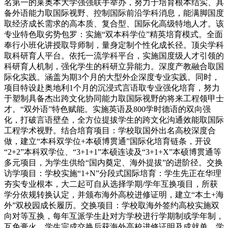
名第一的莱奥本大学强强联手举办，努力于培育根本结实、具
备外语能力取国际视野、控制国际前沿学科消息，能满脚国度
取经济成长需求的高本质、复合型、国际化高级特地人才。该
专业特色取劣势包罗：实施“双本科学位”精英培育模式。全面
奉行小班化讲授取导师制，量身定制个性化成长径。顶尖学科
取科研育人平台。依托一流学科平台，实施国度级人才引领的
科研育人机制，强化学生的科研立异能力。深度产教融合取国
际化实践。涵盖为期3个月的大型外企深度专业实践。同时，
项目特设赴奥地利1个月的沉浸式言语取专业强化培育，努力
于塑制具备杰出跨文化协同能力取国际视野的将来工程领甲士
才。“双外语”特色赋能。实施英语及800学时德语的双向强
化，打破言语壁垒，全方位提拔学生的跨文化沟通效能取国际
工程学术视野。结合培育项目：学校取国外出名高校深度合
做，建立“本科双学位+本硕博贯通”国际化培育链条，开设
“2+2”本科双学位、“3+1+1”本硕连读及“3+1+X”本硕博贯通等
多元项目，为学生供给“国内奠定、海外提拔”的进阶径。交换
访学项目：学校实施“1+N”分段式国际培育：学生先正在华理
夯实专业根本，大二起可自从选择学期/学年互换项目，所获
学分依规转换认定，并颁布海外高校进修证明，建立“本土+海
外”双校园成长履历。交换项目：学校取海外签约高校实施双
向对等互换，每年互派学生赴对方学校进行学期制或学年制，
互免膏火。学生完成交换后获海外高校进修证明及成就单，学