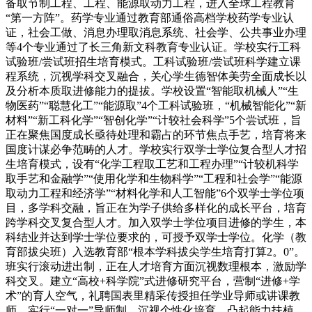
备取节制工程、工程、能源取动力工程，进入全球工程教育
“第一方阵”。药学专业通过教育部通俗高档学校药学专业认
证，社会工做、消息办理取消息系统、社会学、公共事业办理
等4个专业通过了长三角新文科教育专业认证。学校实行工科
试验班/尝试班招生培育模式。工科试验班/尝试班科学建立课
程系统，沉视学科交叉融合，关心学生德智体美劳全面成长以
及分析本质取进修能力的提拔。学校设置“智能取机械人”“生
物医药”“聪慧化工”“能源取”4个工科试验班，“机械智能化”“新
材料”“新工科化学”“智创化学”“计较社会科学”5个尝试班，旨
正在聚焦国度成长亟待处理和霸占的环节焦点手艺，培育将来
国度计谋必争范畴的人才。学校实行双学士学位复合型人才招
生培育模式，设有“化学工程取工艺和工程办理”“计较机科学
取手艺和金融学”“使用化学和生物科学”“工程和社会学”“能源
取动力工程和经济学”“材料化学和人工智能”6个双学士学位项
目，多学科交融，旨正在为学子供给多样化的成长平台，培育
跨学科交叉复合型人才。加入双学士学位项目进修的学生，本
科结业并达到学士学位要求的，可授予双学士学位。化学（教
育部拔尖班）入选教育部“根本学科拔尖学生培育打算2。0”。
班实行滚动进出制，正在人才培育方面沉视数理根本，激励学
科交叉。建立“高校+科学院”式进修研究平台，营制“进修+学
术”的育人空气，礼聘国表里精采传授担任学业导师或讲课教
师，实行“一对一”导师制，沉视个性化培育，凸起能力扶植，