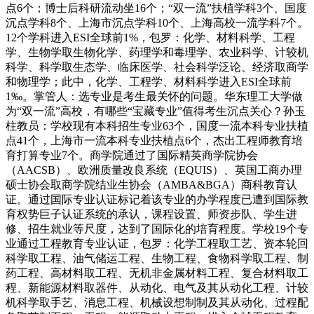
点6个；博士后科研流动坐16个；“双一流”扶植学科3个、国度
沉点学科8个、上海市沉点学科10个、上海高校一流学科7个。
12个学科进入ESI全球前1%，包罗：化学、材料科学、工程
学、生物学取生物化学、药理学和毒理学、农业科学、计较机
科学、科学取生态学、临床医学、社会科学泛论、经济取商学
和物理学；此中，化学、工程学、材料科学进入ESI全球前
1‰。掌管人：选专业是考生最关怀的问题。华东理工大学做
为“双一流”高校，有哪些“宝藏专业”值得考生沉点关心？孙玉
柱教员：学校现有本科招生专业63个，国度一流本科专业扶植
点41个，上海市一流本科专业扶植点6个，杰出工程师教育培
育打算专业7个。商学院通过了国际精英商学院协会
（AACSB）、欧洲质量改良系统（EQUIS）、英国工商办理
硕士协会取商学院结业生协会（AMBA&BGA）商科教育认
证。通过国际专业认证标记着该专业的办学程度已遭到国际教
育权势巨子认证系统的承认，课程设置、师资步队、学生进
修、招生就业等尺度，达到了国际化的培育程度。学校19个专
业通过工程教育专业认证，包罗：化学工程取工艺、资本轮回
科学取工程、油气储运工程、生物工程、食物科学取工程、制
药工程、高材料取工程、无机非金属材料工程、复合材料取工
程、新能源材料取器件、从动化、电气及其从动化工程、计较
机科学取手艺、消息工程、机械设想制制及其从动化、过程配