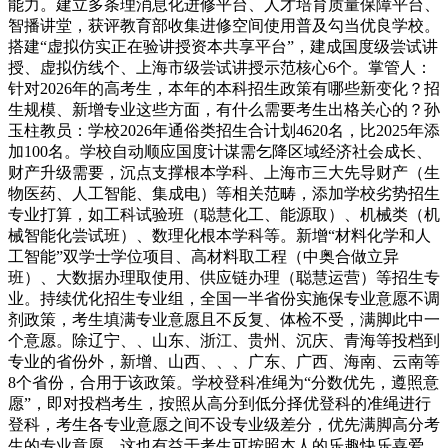
能力。建立多条理消息化进修平台、人才培育质量保障平台、
智播讲堂，获评教育部收集进修空间使用普及勾当优良学校。
搭建“虚拟仿实正在验讲授资本共享平台”，建成国度级尝试讲
授、虚拟仿线个、上海市级尝试讲授示范核心6个。掌管人：
针对2026年的高考生，本年的本科招生政策有哪些新变化？招
生规模、新增专业这些方面，有什么需要考生出格关心的？孙
玉柱教员：学校2026年通俗类招生合计划4620名，比2025年添
加100名。学校自动顺应国度计谋需乞降区域经济社会成长、
财产升级需要，沉点支撑根本学科、上海市三大先导财产（生
物医药、人工智能、集成电）等相关范畴，添加学校劣势招生
专业打算，如工科试验班（聪慧化工、能源取）、机械类（机
械智能化尝试班）、数理化根本学科等。新增“材料化学和人
工智能”双学士学位项目、高材料取工程（中奥合做立异
班）、大数据办理取使用、供应链办理（聪慧运营）等招生专
业。持续优化招生专业组，全国一半省份实施保专业意愿不调
剂政策，考生填满专业意愿且不反复、体检不受，满脚此中一
个意愿。除辽宁、、山东、浙江、贵州、沉庆、青海等投档到
专业的省份外，新增、山西、、、广东、广西、海南、云南等
8个省份，合用于该政策。学校登科准绳为“分数优先，遵照意
愿”，即对投档考生，按照从高分到低分择优登科的准绳进行
登科，考生各专业意愿之间不设专业级差分，优先满脚高分考
生的专业意愿，这也有益于考生可按照本人的乐趣快乐喜爱、