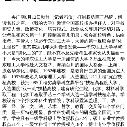
央广网6月12日动静（记者冯仪）打制权势巨子品牌，解
读名校之声。《我的大学》邀请全国高校招办担任人，对学校
师资力量、政策变化、培育模式、就业成长等进行深切对话，
让考生和家长第一时间控制高着儿消息，领会高校特色，供给
报考。掌管人：说起华东理工大学，大师的第一反映会是“化
工强校”，但其实这几年大师慢慢发觉——华东理工大学早就
不只是“搞化工的”了，能不克不及先给考生和家长从头描画一
下，今天的华东理工大学是一所如何的大学？孙玉柱教员：华
东理工大学地处人文荟萃、海纳百川的国际大都会──上海，
原名华东化工学院，1952年建校，是教育部曲属的全国沉点大
学，1993年改名为华东理工大学，入选国度“211工程”沉点扶
植高校，获批“985工程劣势学科立异平台”扶植高程度大学，
入选国度“双一流”扶植高校，建有研究生院。化学、材料科学
取工程、化学工程取手艺三个学科入选一流学科扶植名单。学
校设有17个招收本科生的学院，学科设置涵盖理、工、农、
医、经、管、文、法、艺术、哲学、教育、交叉等12个学科门
类，是一所特色明显、多学科协调成长的研究型全国沉点大
学。学校具有一级学科硕士学位授权点32个，硕士专业学位授
权点21个；一级学科博士学位授权点18个，博士专业学位授权