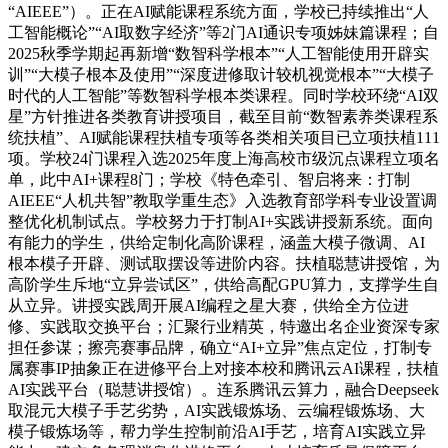
“AIEEE”）。正在AI赋能课程系统方面，学校已持续推出“人
工智能概论”“AI取数字经济”等2门AI通识专项姊妹篇课程；自
2025秋季学期起再新增“数智科学根本”“人工智能使用开辟实
训”“大模子根本及使用”“深度进修取计较机视觉根本”“大模子
时代的人工智能”等数智科学根本类课程。同时学校环绕“AI双
星”方针推进各类教育讲授项目，截至目前“数智素养类课程系
统扶植”、AI赋能课程扶植专项等各类相关项目已立项扶植111
项。学校24门课程入选2025年度上海高校市级沉点课程立项名
单，此中AI+课程8门；学校《特色牵引、智启将来：打制
AIEEE“人机共智”教取学重生态》入选教育部学科专业设置调
整优化机制试点。学校努力于打制AI+实践讲授新系统。面向
有能力的学生，供给定制化高阶课程，涵盖大模子微调、AI
根本模子开辟、测试取摆设等进阶内容。扶植聪慧讲授馆，为
高阶学生斥地“立异尝试区”，供给高配GPU算力，支撑学生自
从立异。讲授实践周开展AI编程之星大赛，供给全方位进
修、实践取交换平台；汇聚行业精英，特邀出名企业资深专家
担任参谋；擦亮赛事品牌，确立“AI+立异”焦点定位，打制专
属赛事IP抽象正在进修平台上对接本校和腾讯云AI课程，扶植
AI实践平台（聪慧讲授馆）。连系腾讯云算力，融合Deepseek
取混元大模子手艺劣势，AI实践锻炼场、云编程锻炼场、大
模子锻炼场等，帮力学生控制前沿AI手艺，培育AI实践立异