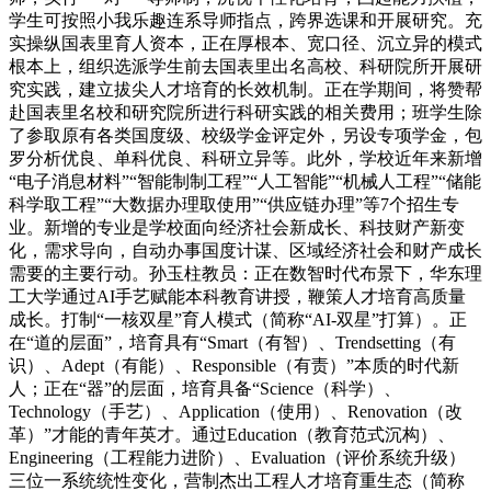
学生可按照小我乐趣连系导师指点，跨界选课和开展研究。充
实操纵国表里育人资本，正在厚根本、宽口径、沉立异的模式
根本上，组织选派学生前去国表里出名高校、科研院所开展研
究实践，建立拔尖人才培育的长效机制。正在学期间，将赞帮
赴国表里名校和研究院所进行科研实践的相关费用；班学生除
了参取原有各类国度级、校级学金评定外，另设专项学金，包
罗分析优良、单科优良、科研立异等。此外，学校近年来新增
“电子消息材料”“智能制制工程”“人工智能”“机械人工程”“储能
科学取工程”“大数据办理取使用”“供应链办理”等7个招生专
业。新增的专业是学校面向经济社会新成长、科技财产新变
化，需求导向，自动办事国度计谋、区域经济社会和财产成长
需要的主要行动。孙玉柱教员：正在数智时代布景下，华东理
工大学通过AI手艺赋能本科教育讲授，鞭策人才培育高质量
成长。打制“一核双星”育人模式（简称“AI-双星”打算）。正
在“道的层面”，培育具有“Smart（有智）、Trendsetting（有
识）、Adept（有能）、Responsible（有责）”本质的时代新
人；正在“器”的层面，培育具备“Science（科学）、
Technology（手艺）、Application（使用）、Renovation（改
革）”才能的青年英才。通过Education（教育范式沉构）、
Engineering（工程能力进阶）、Evaluation（评价系统升级）
三位一系统统性变化，营制杰出工程人才培育重生态（简称