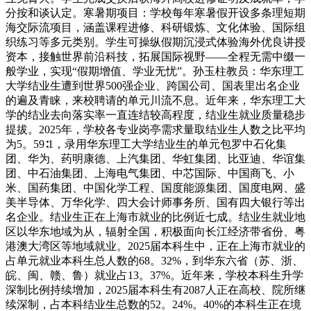
分按和谈认定。寒暑期项目：学校每年寒暑假开设多条理短期
海交际流项目，涵盖课程进修、科研锻炼、文化体验、国际组
织练习等多元类别。学生可操纵假期沉浸式体验海外优良讲授
资本，接触世界前沿科技，拓展国际视野——全程无需中缀一
般学业，实现“假期增值、学业无忧”。孙玉柱教员：华东理工
大学结业生遭到世界500强企业、跨国公司、国表里出名企业
的遍及青睐，来校聘请的单元川流不息。近年来，华东理工大
学的结业去向落实率一直连结较高程度，结业生就业质量稳步
提拔。2025年，学校各专业岗亭需求量取结业生人数之比平均
为5。59∶1，录用华东理工大学结业生的单元包罗中石化集
团、华为、药明康德、上汽集团、华虹集团、比亚迪、华谊集
团、中石油集团、上海电气集团、中芯国际、中国商飞、小
米、国药集团、中国化学工程、国度能源集团、国度电网、盛
美半导体、万华化学、四大会计师事务所、国有四大银行等出
名企业。结业生正在上海市就业的比例近七成。结业生就业地
区以华东地域为从，辐射全国，积极面向长江经济带省份、粤
港澳大湾区等地域就业。2025届本科生中，正在上海市就业的
占单元就业本科生总人数的68。32%，到华东六省（苏、浙、
皖、闽、赣、鲁）就业占13。37%。近年来，学校本科生升学
深制比例持续增加，2025届本科生有2087人正在高校、院所继
续深制，占本科结业生总数的52。24%。40%的本科生正在境