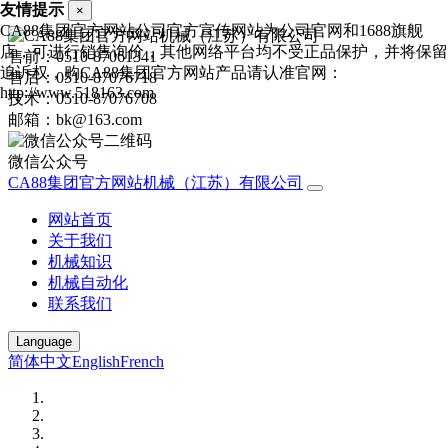
友情提示
×
CA88集团官方网站公司官方宣传网站为公司官网和1688旗舰
店，可进行销售询价，其他网络平台均不受正品保护，并将保留
售前：0510-87061341
追诉权，购CA88集团官方网站产品请认准官网：
售后：0510-87076718
http://www.518163.com
技术：0510-87076708
邮箱：bk@163.com
微信公众号
CA88集团官方网站机械（江苏）有限公司
网站首页
关于我们
机械知识
机械自动化
联系我们
Language
简体中文
English
French