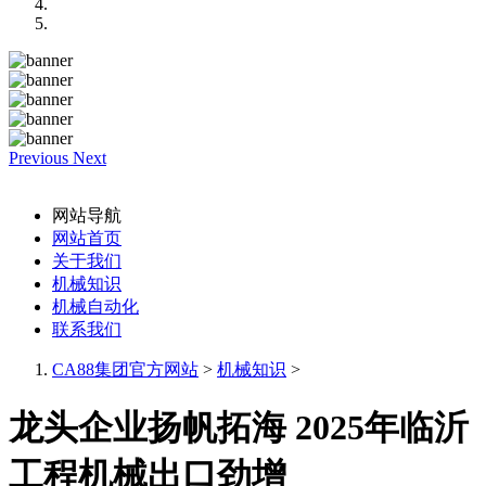
Previous
Next
网站导航
网站首页
关于我们
机械知识
机械自动化
联系我们
CA88集团官方网站
>
机械知识
>
龙头企业扬帆拓海 2025年临沂
工程机械出口劲增