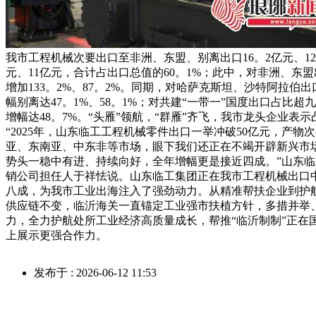
我市工程机械次要出口至非洲、东盟、别离出口16。2亿元、12
元、11亿元，合计占出口总值的60。1%；此中，对非洲、东
增加133。2%、87。2%。同期，对哈萨克斯坦、沙特阿拉伯
幅别离达47。1%、58。1%；对共建“一带一”国度出口占比超
增幅达48。7%。“头雁”领航，“群雁”齐飞，我市龙头企业表示
“2025年，山东临工工程机械零件出口一举冲破50亿元，产物
亚、东南亚、中东非等市场，眼下我们还正在不竭开辟新兴市
势头一稳中有进、持续向好，全年增幅更是接近四成。”山东
销公司担任人于祥怯说。山东临工集团正在我市工程机械出口
八成，为我市工业出海注入了强劲动力。从精准帮扶企业到护
供应链不变，临沂海关一直锚定工业强市扶植方针，多措并举
力，全力护航处所工业经济高质量成长，帮推“临沂制制”正在
上展示更强合作力。
发布于 : 2026-06-12 11:53