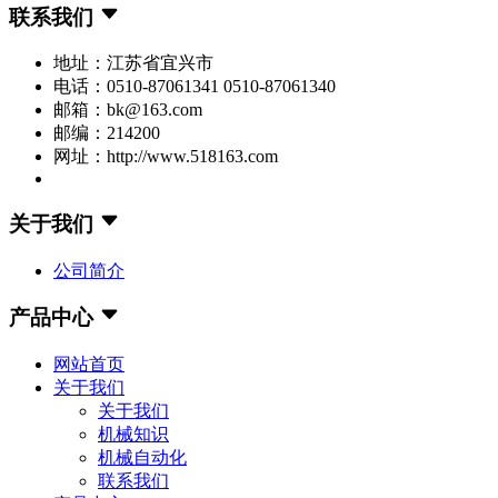
联系我们
地址：江苏省宜兴市
电话：0510-87061341 0510-87061340
邮箱：bk@163.com
邮编：214200
网址：http://www.518163.com
关于我们
公司简介
产品中心
网站首页
关于我们
关于我们
机械知识
机械自动化
联系我们