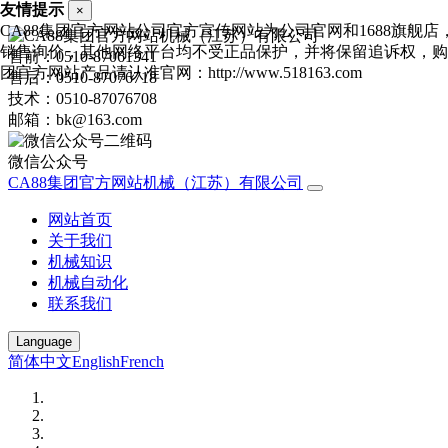
友情提示
×
CA88集团官方网站公司官方宣传网站为公司官网和1688旗舰店
销售询价，其他网络平台均不受正品保护，并将保留追诉权，购C
售前：0510-87061341
团官方网站产品请认准官网：http://www.518163.com
售后：0510-87076718
技术：0510-87076708
邮箱：bk@163.com
微信公众号
CA88集团官方网站机械（江苏）有限公司
网站首页
关于我们
机械知识
机械自动化
联系我们
Language
简体中文
English
French