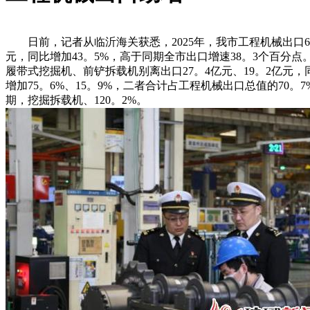
日前，记者从临沂海关获悉，2025年，我市工程机械出口6
元，同比增加43。5%，高于同期全市出口增速38。3个百分点
履带式挖掘机、前铲拆载机别离出口27。4亿元、19。2亿元，
增加75。6%、15。9%，二者合计占工程机械出口总值的70。7
期，挖掘拆载机、120。2%。