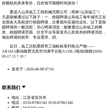
拆载机的具体售价，且价钱可能随时间波动！
要进入山东临工工程机械无限公司（简称“山东临工”），
凡是能够通过以下路子：一、校园聘请山东临工每年城市正在
全国各大高校进行校园聘请，次要面向应届结业生。以下是校
园聘请的一般流程：关心聘请消息：能够通过山东临工的网
坐、校园聘请页面、社交平台等渠道关心其发布的聘请消息，
领会聘请的岗亭、专业需求、招。
近日，临工沉机墨西哥工场欧标系列焦点产物——
AR14J-2柴动曲臂式高空功课平台取A13JE-2电动[细致]2026-
03-17 15！10！
发布于 : 2026-06-08 07:54
联系我们
地址：江苏省宜兴市
电话：0510-87061341 0510-87061340
邮箱：bk@163.com