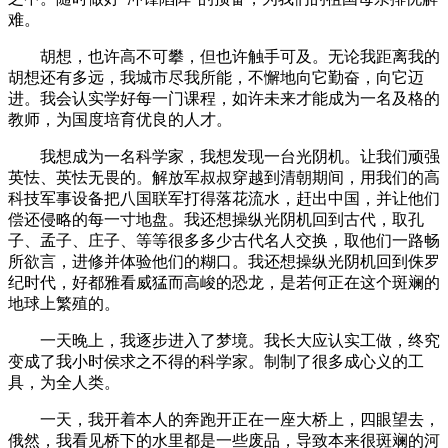
难。
胡想，也许高不可攀，但也许触手可及。无论我距离我的
胡想还有多远，我城市尽我所能，不懈地向它勤奋，向它迈
进。我会认实学好每一门课程，如许未来才能成为一名及格的
教师，为国度培育优良的人才。
我想成为一名科学家，我想发现一台光阴机。让我们顽强
英怯、英怯无畏的。解放军叔叔穿越到清朝期间，用我们的高
科技军事设备把八国联军打得落花流水，赶出中国，并让他们
偿还侵略的每一寸地盘。我还想操纵光阴机回到古代，取孔
子、孟子、庄子、等等很多多少古代名人交换，取他们一路畅
所欲言，进修并体验他们的糊口。我还想操纵光阴机回到侏罗
纪时代，好都雅看威猛而高峻的恐龙，是若何正在这个斑斓的
地球上繁殖的。
一天晚上，我逐步进入了梦境。我长大应认实工做，终究
变成了我小时侯求之不得的科学家。制制了很多成心义的工
具，为全人类。
一天，我开着本人的奔跑开正在一座大桥上，四眼望去，
俄然，我看见桥下的水里都是一些废品，导致本来很斑斓的河