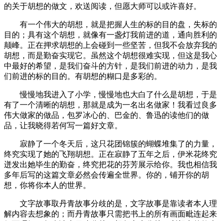
的关于胡想的做文，欢送阅读，但愿大师可以或许喜好。
有一个伟大的胡想，就是把握人生的标的目的盘，失标的
目的；具有这个胡想，就像有一盏灯我前进的道，通向胜利的
颠峰。正在押求胡想的上会碰到一些坚苦，但我不会放弃我的
胡想，而是勤奋实现它。虽然这个胡想很难实现，但这是我心
中最好的希望，是我们奋斗的方针，是我们前进的动力，是我
们前进的标的目的。有胡想的糊口是多彩的。
慢慢地我进入了小学，慢慢地也大白了什么是胡想，于是
有了一个清晰的胡想，那就是成为一名出名做家！我看过良多
伟大做家的做品，包罗冰心的、巴金的、鲁迅的读他们的做
品，让我晓得若何写一篇好文章。
寂静了一个冬天后，这只花团锦簇的蝴蝶堆集了的力量，
终究实现了她的飞翔胡想。正在寂静了五年之后，伊米花终究
迸发出她毕生的勤奋，终究把花的芬芳展示给你。我也相信我
多年后写的这篇文章必然会传遍全世界。你的，铺开你的胡
想，你将你本人的世界。
文字故事取丹青故事分歧的是，文字故事是靠读者本人理
解内容去想象的；而丹青故事只需把书上的所有画面毗连起来