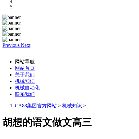
Previous
Next
网站导航
网站首页
关于我们
机械知识
机械自动化
联系我们
CA88集团官方网站
>
机械知识
>
胡想的语文做文高三