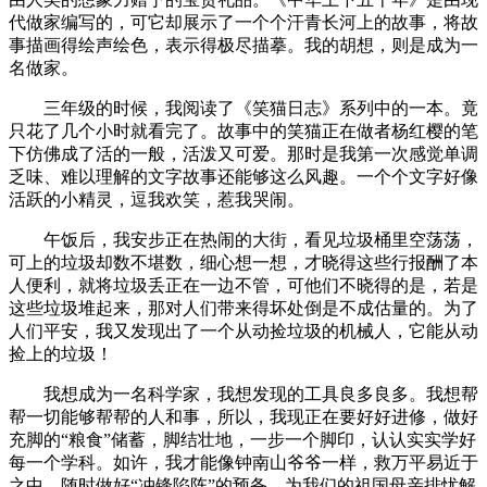
代做家编写的，可它却展示了一个个汗青长河上的故事，将故
事描画得绘声绘色，表示得极尽描摹。我的胡想，则是成为一
名做家。
三年级的时候，我阅读了《笑猫日志》系列中的一本。竟
只花了几个小时就看完了。故事中的笑猫正在做者杨红樱的笔
下仿佛成了活的一般，活泼又可爱。那时是我第一次感觉单调
乏味、难以理解的文字故事还能够这么风趣。一个个文字好像
活跃的小精灵，逗我欢笑，惹我哭闹。
午饭后，我安步正在热闹的大街，看见垃圾桶里空荡荡，
可上的垃圾却数不堪数，细心想一想，才晓得这些行报酬了本
人便利，就将垃圾丢正在一边不管，可他们不晓得的是，若是
这些垃圾堆起来，那对人们带来得坏处倒是不成估量的。为了
人们平安，我又发现出了一个从动捡垃圾的机械人，它能从动
捡上的垃圾！
我想成为一名科学家，我想发现的工具良多良多。我想帮
帮一切能够帮帮的人和事，所以，我现正在要好好进修，做好
充脚的“粮食”储蓄，脚结壮地，一步一个脚印，认认实实学好
每一个学科。如许，我才能像钟南山爷爷一样，救万平易近于
之中。随时做好“冲锋陷阵”的预备，为我们的祖国母亲排忧解