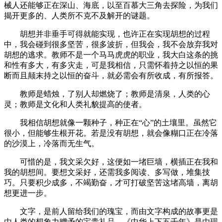
械人还能够正在深山、海底，以至百慕大三角去探险，为我们
揭开更多的、人类所不克不及解开的谜题。
胡想并非垂手可得就能实现，也许正在实现胡想的过程
中，我会碰到很多坚苦，很多波折，但我会，我不会放弃我对
胡想的逃求。教师不是一个马马虎虎的职业，我大白这条的挑
和性有多大，有多灾走，可是我相信，只需怀着持之以恒的果
断而且颠末持之以恒的奋斗，就必需会有所收成，有所报答。
教师是蜡烛，了别人却燃烧了；教师是清泉，人类的心
灵；教师是文化和人类礼貌提高的使者。
我相信胡想就像一颗种子，种正在“心”的土壤里。虽然它
很小，但能够生根开花。若是没有胡想，就会像糊口正在冷落
的沙漠上，冷落而无生气。
可惜的是，我文采欠好，这便如一堵巨墙，横插正在我和
我的胡想间。要想文采好，还需我多阅读、多写做，堆集技
巧。只要积少成多，不竭勤奋，才可打破坚苦这堵高墙，离胡
想更进一步。
文字，是前人留给我们的瑰宝，而由文字构成的故事更是
由人类的想象力赠予的宝贵礼品。《中华上下五千年》是由现