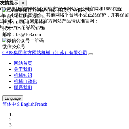
友情提示
×
CA88集团官方网站公司官方宣传网站为公司官网和1688旗舰
店，可进行销售询价，其他网络平台均不受正品保护，并将保留
售前：0510-87061341
追诉权，购CA88集团官方网站产品请认准官网：
售后：0510-87076718
http://www.518163.com
技术：0510-87076708
邮箱：bk@163.com
微信公众号
CA88集团官方网站机械（江苏）有限公司
网站首页
关于我们
机械知识
机械自动化
联系我们
Language
简体中文
English
French