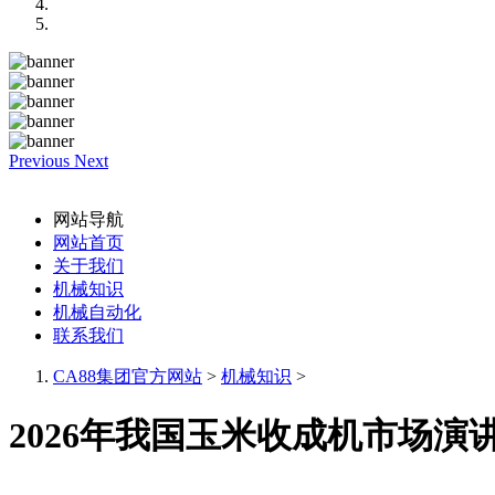
Previous
Next
网站导航
网站首页
关于我们
机械知识
机械自动化
联系我们
CA88集团官方网站
>
机械知识
>
2026年我国玉米收成机市场演