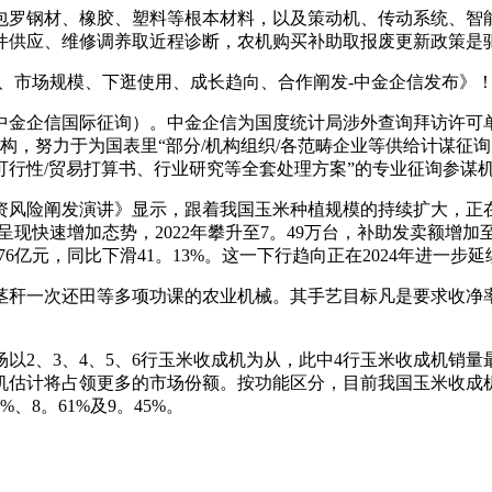
罗钢材、橡胶、塑料等根本材料，以及策动机、传动系统、智能
件供应、维修调养取近程诊断，农机购买补助取报废更新政策是
、市场规模、下逛使用、成长趋向、合作阐发-中金企信发布》
企信国际征询）。中金企信为国度统计局涉外查询拜访许可单元
构，努力于为国表里“部分/机构组织/各范畴企业等供给计谋征
行性/贸易打算书、行业研究等全套处理方案”的专业征询参谋
风险阐发演讲》显示，跟着我国玉米种植规模的持续扩大，正在
场呈现快速增加态势，2022年攀升至7。49万台，补助发卖额增加至
76亿元，同比下滑41。13%。这一下行趋向正在2024年进一步
一次还田等多项功课的农业机械。其手艺目标凡是要求收净率≥8
3、4、5、6行玉米收成机为从，此中4行玉米收成机销量最大，
估计将占领更多的市场份额。按功能区分，目前我国玉米收成机支流
8。61%及9。45%。