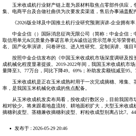
玉米收成机行业财产链上逛为原材料取焦点零部件供应，包
集、电商平台及合做社曲供为次要发卖渠道，售后办事涵盖配
《2026版全球及中国推土机行业研究预测演讲-企业拥有率
中金企信（）国际消息征询无限公司（简称：中金企信；中金
取信用单元&沉质量办事诺言单元&诚信运营示范单元等荣誉机
名、国产化率演讲、问卷评估、进入性研究、定制演讲、项目可
按照中金企信发布的《中国玉米收成机市场深度调研及投资
成机械化程度显著提拔。2019-2022年间，我国玉米收成机市
量降至3。77万台，同比下降49。69%；补助发卖额锐减至95。
玉米收成机是正在玉米成熟时用于一次完成摘穗、堆集、茎秆
率，是我国玉米机械化收成的焦点配备。
从玉米收成机发卖布局看，按收成行数区分，目前我国市场以2、
相对较少。将来跟着地盘流转、耕地面积扩大，大型玉米收成机
摘穗剥皮型、茎穗兼收摘穗剥皮型、籽粒收成型别离占比7。44%、
发布于 : 2026-05-29 20:46