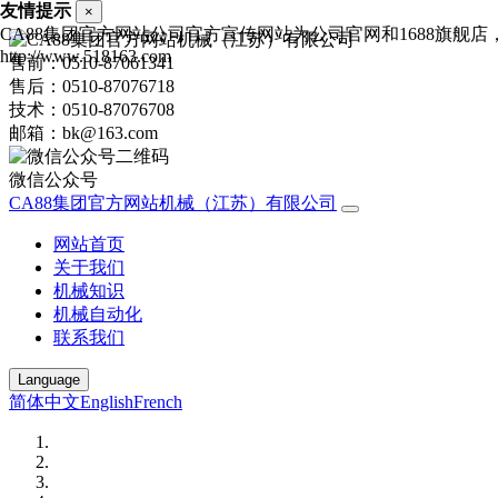
友情提示
×
CA88集团官方网站公司官方宣传网站为公司官网和1688旗
http://www.518163.com
售前：0510-87061341
售后：0510-87076718
技术：0510-87076708
邮箱：bk@163.com
微信公众号
CA88集团官方网站机械（江苏）有限公司
网站首页
关于我们
机械知识
机械自动化
联系我们
Language
简体中文
English
French