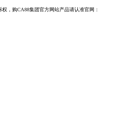
诉权，购CA88集团官方网站产品请认准官网：