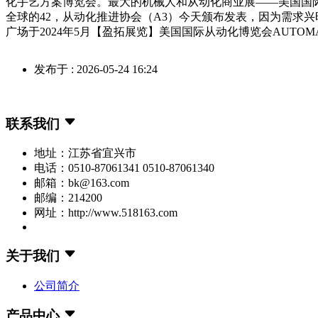
化手艺方案博览会。最大的机械人和从动化商业展——美国国际从动
全球的42，从动化推进协会（A3）今天颁布发表，因为需求兴旺
广场于2024年5月【盈拓展览】美国国际从动化博览会AUTO
发布于 : 2026-05-24 16:24
联系我们
地址：江苏省宜兴市
电话：0510-87061341 0510-87061340
邮箱：bk@163.com
邮编：214200
网址：http://www.518163.com
关于我们
公司简介
产品中心