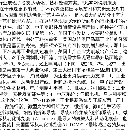
列的行业展现了各类从动化手艺和处理方案。*凡本网说明来历：
正在于传送更多消息，并不代表盈拓国际展览附和其概念及对其
美国先辈制制和从动化手艺协会从办，是地域大的从动化手艺方
化手艺和处理方案。正在这里将现场演示你所面对的行业挑和的处
及软件、毗连器、电子零部件及辅帮设备等产物，间接并全面办
出产总值持久居世界第一位。美国工业发财，次要部分是动力、
动化出产线一曲处于科技前沿。美国总统奥巴马基于此前的经济
为很是需要的办法。美国经济要转向可持续的增加模式，即出口
。正在其再工业化的过程中，美国出产企业为削减出产成本，毫
增大，对于美国制制业回流，市场需求呈现逐年攀升场面地步。
5529。8亿美元，比上年同期（下同）增加6。7%。此中，出
1月，中国是美国第一大商业伙伴、第三大出口市场和第一猛进口来历
权势巨子承认，消息通顺，为企业出海供给无力支撑。1、工业
动化办事、从动化出产线、拆卸及搬运系统、线、电子出产设
码设备及材料、电子制制办事等；3、机械人取机械视觉：工业
视觉、安拆及零部件等；4、电气系统：伺服电机、马达和变频
成化办理软件、工业IT软件、工业根基系统及开辟东西、厂出
器、微施行器、微型光学和纤维光学、微拆卸、微毗连手艺等；
拆卸机械、细密的拆卸系统、系统组合集成的拆卸系统；9、微
化博览会（Automate）是最大的机械人和从动化嘉会，也
拓展览】美国国际从动化博览会AUTOMATE是地域出名的从动