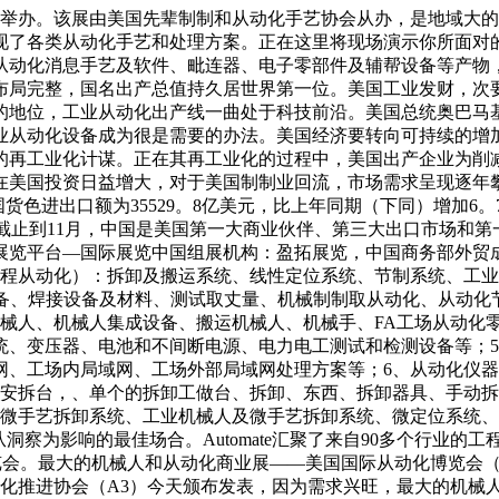
心举办。该展由美国先辈制制和从动化手艺协会从办，是地域大
展现了各类从动化手艺和处理方案。正在这里将现场演示你所面
从动化消息手艺及软件、毗连器、电子零部件及辅帮设备等产物
布局完整，国名出产总值持久居世界第一位。美国工业发财，次
的地位，工业从动化出产线一曲处于科技前沿。美国总统奥巴马
业从动化设备成为很是需要的办法。美国经济要转向可持续的增
的再工业化计谋。正在其再工业化的过程中，美国出产企业为削
在美国投资日益增大，对于美国制制业回流，市场需求呈现逐年
货色进出口额为35529。8亿美元，比上年同期（下同）增加6。7%
8%。截止到11月，中国是美国第一大商业伙伴、第三大出口市场
展览平台—国际展览中国组展机构：盈拓展览，中国商务部外贸
过程从动化）：拆卸及搬运系统、线性定位系统、节制系统、工
备、焊接设备及材料、测试取丈量、机械制制取从动化、从动化
机械人、机械人集成设备、搬运机械人、机械手、FA工场从动化
、变压器、电池和不间断电源、电力电工测试和检测设备等；5
网、工场内局域网、工场外部局域网处理方案等；6、从动化仪
：安拆台，、单个的拆卸工做台、拆卸、东西、拆卸器具、手动
及微手艺拆卸系统、工业机械人及微手艺拆卸系统、微定位系统
法从洞察为影响的最佳场合。Automate汇聚了来自90多个行
览会。最大的机械人和从动化商业展——美国国际从动化博览会（A
从动化推进协会（A3）今天颁布发表，因为需求兴旺，最大的机械人