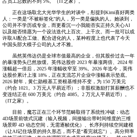
占员工总数的不到 5%。（IT之家）。
正在这场取北大光华学生的对谈中，彤提到Kimi喜好两类
人：一类是“不被标签化”的人，另一类是偏执的人。她谈到，
公司并不学历或专业，而更看沉一小我能否实正持久关心AI
以及能否情愿为一个设法迭代上百次、上千次。而一批可以或
许取AI配合工做、配合进化的人，某种程度上也代表了今天
中国头部大模子公司的人才不雅。
虽然英伟达仍是全球市值最高的企业，但其股价过去一年
的暴涨势头已然放缓。英伟达股价 2023 年暴涨两倍、2024 年
涨幅超一倍后，2025 年涨幅收窄至 39%。2026 年迄今，英伟
达股价累计上涨 18%，正在支流芯片企业中涨幅表示垫底。
2026 财年，黄仁勋根基工资根基维持不变，为 150 万美元
（约合 1021。3 万元人平易近币）；非股权激励打算薪酬也不
变连结正在 600 万美元（约合 4085。2 万元人平易近币）。
（IT之家）。
目前，魔芯正在三个环节范畴取得了系统性冲破：动态
4D场景前馈式沉建（输入视频，间接输出带时间维度的三维
场景即 4D 动态空间，无需逐帧优化）、长序列持续空间建模
（让AI记住场景的持久形态，而不是“看完就忘”）、高分辩率