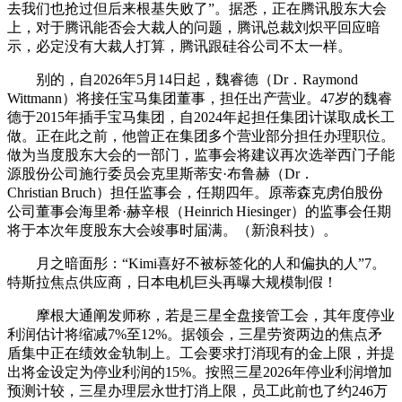
去我们也抢过但后来根基失败了”。据悉，正在腾讯股东大会
上，对于腾讯能否会大裁人的问题，腾讯总裁刘炽平回应暗
示，必定没有大裁人打算，腾讯跟硅谷公司不太一样。
别的，自2026年5月14日起，魏睿德（Dr．Raymond
Wittmann）将接任宝马集团董事，担任出产营业。47岁的魏睿
德于2015年插手宝马集团，自2024年起担任集团计谋取成长工
做。正在此之前，他曾正在集团多个营业部分担任办理职位。
做为当度股东大会的一部门，监事会将建议再次选举西门子能
源股份公司施行委员会克里斯蒂安·布鲁赫（Dr．
Christian Bruch）担任监事会，任期四年。原蒂森克虏伯股份
公司董事会海里希·赫辛根（Heinrich Hiesinger）的监事会任期
将于本次年度股东大会竣事时届满。（新浪科技）。
月之暗面彤：“Kimi喜好不被标签化的人和偏执的人”7。
特斯拉焦点供应商，日本电机巨头再曝大规模制假！
摩根大通阐发师称，若是三星全盘接管工会，其年度停业
利润估计将缩减7%至12%。据领会，三星劳资两边的焦点矛
盾集中正在绩效金轨制上。工会要求打消现有的金上限，并提
出将金设定为停业利润的15%。按照三星2026年停业利润增加
预测计较，三星办理层永世打消上限，员工此前也了约246万