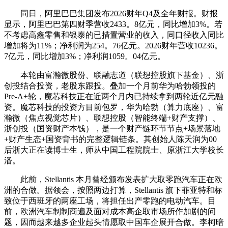
同日，阿里巴巴集团发布2026财年Q4及全年财报。财报
显示，阿里巴巴第四财季营收2433。8亿元，同比增加3%。若
不考虑高鑫零售和银泰的已措置营业的收入，同口径收入同比
增加将为11%；净利润为254。76亿元。2026财年营收10236。
7亿元，同比增加3%；净利润1059。04亿元。
本轮由富瀚微股份、联融志道（联想控股旗下基金）、浙
创投结合投资，老股东跟投。叠加一个月前华为哈勃领投的
Pre-A+轮，魔芯科技正在近两个月内已持续拿到两轮近亿元融
资。魔芯科技的投资方目前包罗，华为哈勃（算力底座）、富
瀚微（焦点视觉芯片）、联想控股（智能终端+财产支撑）、
浙创投（国资财产本钱），是一个财产链环节节点+场景落地
+财产生态+国资背书的完整逻辑链条。其创始人陈天润为00
后浙大正在读博士生，师从中国工程院院士、原浙江大学校长
潘。
此前，Stellantis 本月曾经颁布发表扩大取零跑汽车正在欧
洲的合做。据领会，按照两边打算，Stellantis 旗下菲亚特和标
致位于西班牙的两座工场，将担任出产零跑的电动汽车。目
前，欧洲汽车制制商遍及面对成本高企取市场所作加剧的问
题，因而越来越多企业起头情愿取中国车企展开合做。李柯暗