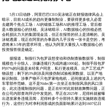
5月13日动静，阿里巴巴CEO吴泳铭正在财报德律风会上
暗示，目前AI成长的趋向更像制制业，要获得更多收入必需
去建两个焦点工场：AI的锻炼工场和AI的推理工场，背后都
是AI数据核心的扶植。吴泳铭暗示，AI数据核心的扶植必然
会耗损比力大的集团现金流，但正在报答的径上是清晰的。吴
泳铭透露，现正在阿里的办事器内几乎没有一张卡是空的，考
虑将来3-5年的需求环境，他认为阿里大量投入AI数据核心的
投资报答很是确定。
据报道，制假行为包罗设想变动和伪制查验数据等，制假
规模也十分惊人，涉嫌违规行为或跨越1000起。制假手段包罗
约97%的问题是未经客户同意，私行更改模具、出产工艺或产
物设想；剩下的3%则涉及间接伪制试验检测数据、以至产地
标识制假。涉事产物不只包罗家电电机，还间接波及上述的汽
车零部件范畴。这不是Nidec第一次坐正在制假风浪的风口浪
尖，此次违规制假的问题，是正在针对此前财政舞弊问题，正
在公司内部查询拜访中发觉的。早正在2025年，尼得科就被曝
出迸发家务违规丑闻，尼得科多个分部持久屡次实施财政违规
行为，这些行为对净利润形成的负面影响累计达到1607亿日