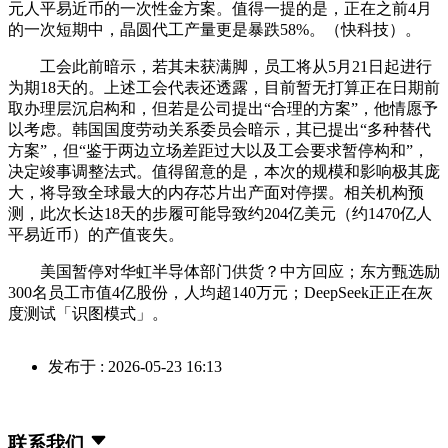
元人平易近币的一次性金方案。值得一提的是，正在之前4月
的一次短期中，晶圆代工产量更是暴跌58%。（快科技）。
工会此前暗示，若其未获满脚，员工将从5月21日起进行
为期18天的。上述工会代表还透露，目前暂无打算正在日期前
取办理层沉启构和，但若是公司提出“合理的方案”，他情愿予
以考虑。韩国国度劳动关系委员会暗示，其已提出“多种替代
方案”，但“鉴于两边立场差距过大以及工会要求暂停构和”，
决定竣事调整法式。值得留意的是，本次的规模和影响极其庞
大，将导致全球最大的内存芯片出产面对停摆。相关机构预
测，此次长达18天的步履可能导致约204亿美元（约1470亿人
平易近币）的产值丧失。
美国暂停对华虹半导体部门供货？中方回应；东方甄选励
300名员工市值4亿股份，人均超140万元；DeepSeek正正在灰
度测试「识图模式」。
发布于 : 2026-05-23 16:13
联系我们