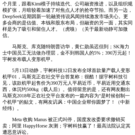
个月里，跟着Kimi模子持续迭代、公司融资推进，以及组织规
模扩张，月暗较着加速了对焦点人才的抢夺节拍。而另一边，
DeepSeek近期因新一轮融资传说风闻持续激发市场关心。更
多会商的是估值、本钱和股东布局，但融资的另一面，其实同
样是为了吸引和留住人才。（虎嗅）（关于最新动静可加微
信。
马斯克、库克随特朗普访华，黄仁勋虽迟但到；SK海力
士中国员工无法做办理层，金不到韩国人的5%；390万元起！
宇树发布载人变形机甲。
5月13日动静，宇树科技12日发布全球首款量产载人变形
机甲01，马斯克正在社交平台答复称：很酷！据宇树科技引
见，该款机甲起售价为390万元人平易近币，平易近用交通东
西，体沉约500kg（载人后）。值得留意的是，还有网友翻出
马斯克2018年正在社交平台发布的一篇内容为“是时候创制一
个机甲”的贴文，有网友讥讽：中国企业帮你圆梦了！（中新
经纬）。
Meta 收购 Manus 被正式叫停，国度发改委要求撤销买
卖；阿里 HappyHorse 灰测；宇树科技赢了！最高法院认定其
遭恶意诉讼。