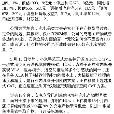
加9。1%，预估1993。9亿元；停业利润673。8亿元，同比增
加17%，预估656。5亿元；调整后净利润679。1亿元，预估
678。3亿元；调整后每股收益7。517元，同比增加12%。（每
日经济旧事、财联社）？。
公司方面坦言，充电品类过去确实存正在产物型号过多、
过杂的问题。其披露，仅正在2024年，公司的充电宝产物就曾
多达约100款。安克立异方面婉言：“无论若何也不应当有100
款，或者说，什么样的公司也不成能做好100款充电宝的质
量。”。
5 月 13 日动静，小米手艺正式发布并开源 Xiaomi OneVL
一步式潜空间言语视觉推理框架。暗示，该模子正在业内率先
实现 VLA、世界模子、潜空间推理等多个手艺线的同一，正
在具备 XLA 模子强悍推理能力的根本上，大幅提拔了推理的
速度和精度，是行业内具备开创性的方案，正在精度上超越显
式 CoT、正在速度上对齐“仅谜底”预测的潜空间 CoT 方案。
过去18个月，安克立异已削减约70%的充电产物型号数
量。而对于接下来的规划，并明白暗示：正在将来18个月内，
还打算继续削减50%至70%的充电产物型号数量，以进一步聚
焦质量管控取产物。（超等帆海家）。