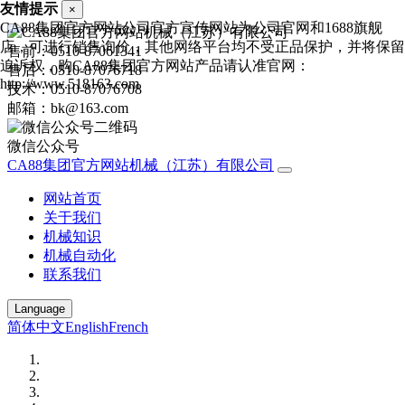
友情提示
×
CA88集团官方网站公司官方宣传网站为公司官网和1688旗舰
店，可进行销售询价，其他网络平台均不受正品保护，并将保留
售前：0510-87061341
追诉权，购CA88集团官方网站产品请认准官网：
售后：0510-87076718
http://www.518163.com
技术：0510-87076708
邮箱：bk@163.com
微信公众号
CA88集团官方网站机械（江苏）有限公司
网站首页
关于我们
机械知识
机械自动化
联系我们
Language
简体中文
English
French