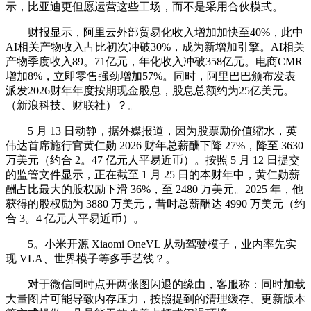
示，比亚迪更但愿运营这些工场，而不是采用合伙模式。
财报显示，阿里云外部贸易化收入增加加快至40%，此中
AI相关产物收入占比初次冲破30%，成为新增加引擎。AI相关
产物季度收入89。71亿元，年化收入冲破358亿元。电商CMR
增加8%，立即零售强劲增加57%。同时，阿里巴巴颁布发表
派发2026财年年度按期现金股息，股息总额约为25亿美元。
（新浪科技、财联社）？。
5 月 13 日动静，据外媒报道，因为股票励价值缩水，英
伟达首席施行官黄仁勋 2026 财年总薪酬下降 27%，降至 3630
万美元（约合 2。47 亿元人平易近币）。按照 5 月 12 日提交
的监管文件显示，正在截至 1 月 25 日的本财年中，黄仁勋薪
酬占比最大的股权励下滑 36%，至 2480 万美元。2025 年，他
获得的股权励为 3880 万美元，昔时总薪酬达 4990 万美元（约
合 3。4 亿元人平易近币）。
5。小米开源 Xiaomi OneVL 从动驾驶模子，业内率先实
现 VLA、世界模子等多手艺线？。
对于微信同时点开两张图闪退的缘由，客服称：同时加载
大量图片可能导致内存压力，按照提到的清理缓存、更新版本