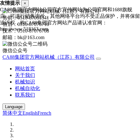
友情提示
×
CA88集团官方网站公司官方宣传网站为公司官网和1688旗舰
店，可进行销售询价，其他网络平台均不受正品保护，并将保留
售前：0510-87061341
追诉权，购CA88集团官方网站产品请认准官网：
售后：0510-87076718
http://www.518163.com
技术：0510-87076708
邮箱：bk@163.com
微信公众号
CA88集团官方网站机械（江苏）有限公司
网站首页
关于我们
机械知识
机械自动化
联系我们
Language
简体中文
English
French