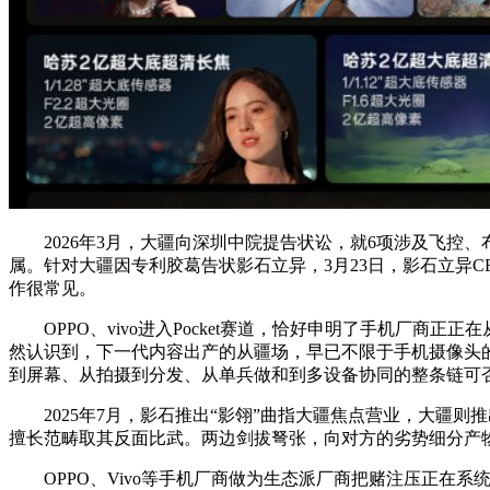
2026年3月，大疆向深圳中院提告状讼，就6项涉及飞控、
属。针对大疆因专利胶葛告状影石立异，3月23日，影石立异C
作很常见。
OPPO、vivo进入Pocket赛道，恰好申明了手机厂商正正
然认识到，下一代内容出产的从疆场，早已不限于手机摄像头
到屏幕、从拍摄到分发、从单兵做和到多设备协同的整条链可
2025年7月，影石推出“影翎”曲指大疆焦点营业，大疆则推出
擅长范畴取其反面比武。两边剑拔弩张，向对方的劣势细分产
OPPO、Vivo等手机厂商做为生态派厂商把赌注压正在系统协