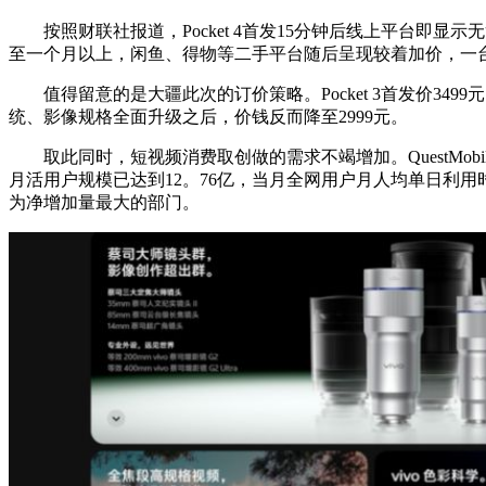
按照财联社报道，Pocket 4首发15分钟后线上平台即显
至一个月以上，闲鱼、得物等二手平台随后呈现较着加价，一台
值得留意的是大疆此次的订价策略。Pocket 3首发价3499元，
统、影像规格全面升级之后，价钱反而降至2999元。
取此同时，短视频消费取创做的需求不竭增加。QuestMobil
月活用户规模已达到12。76亿，当月全网用户月人均单日利用
为净增加量最大的部门。