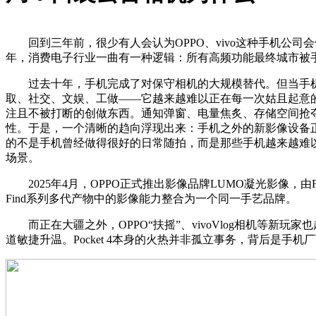
回到三年前，很少有人会认为OPPO、vivo这种手机公司会做
年，消费电子行业一曲有一种逻辑：所有高频功能最终城市被
过去十年，手机完成了对保守相机的大规模替代。但当手机
取、社交、文娱、工做——它越来越难以正在每一次姑且起意
注且不被打断的创做东西。通知弹窗、电量焦炙、存储空间抢
性。于是，一个清晰的趋向浮现出来：手机之外的新影像设备
的不是手机曾经做得很好的日常随拍，而是那些手机越来越难
场景。
2025年4月，OPPO正式推出影像品牌LUMO凝光影像，由F
Find系列多代产物中的影像能力整合为一个同一手艺品牌。
而正在大疆之外，OPPO“扶摇”、vivoVlog相机等新玩
道敏捷升温。Pocket 4本身的火热并非孤立事务，背后是手