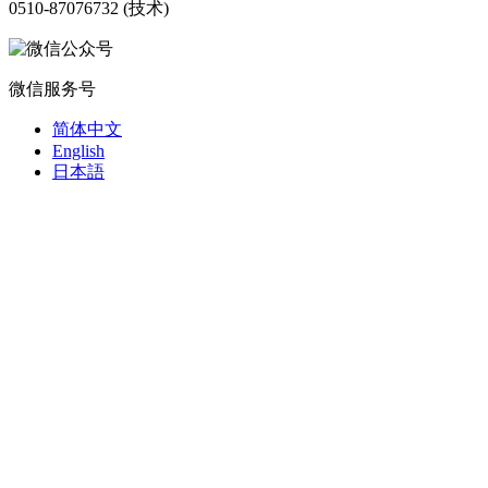
0510-87076732 (技术)
微信服务号
简体中文
English
日本語