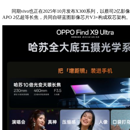
同期vivo也正在2025年10月发布X300系列，以蔡司2亿影像
APO 2亿超等长焦，共同自研蓝图影像芯片V3+构成双芯架构