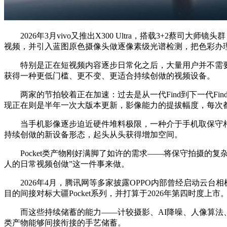
2026年3月vivo又推出X300 Ultra，搭载3+2蔡司大师镜头群，实现
视频，并引入蓝图原色摄像头做逐像素级光谱检测，把色彩办
特别是正在短视频内容逐步日常化之后，大量用户并不需要
获得一种更低门槛、更不变、更适合持续创做的视频设备。
两家的节拍较着正在加速：过去是从一代Find到下一代Find、
现正在则是半年一次大版本更新，影像能力的提拔幅度，每次
当手机影像逐步迫近硬件堆料极限，一种介于手机取保守相
持续创做的新设备形态，起头从头获得增加空间。
Pocket类产物刚好满脚了如许的需求——将保守拍摄的复杂
人的日常视频创做”这一件事来做。
2026年4月，腾讯网等多家披露OPPO内部曾经启动云台相
目的间接对标大疆Pocket系列，并打算于2026年第四时度上市
而这些持续储蓄的能力——计较摄影、AI降噪、人像算法、Lo
类产物能够间接衔接的手艺储蓄。