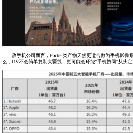
敌手机公司而言，Pocket类产物天然更适合做为手机影像
么，OV不会简单复制大疆线，更可能会环绕“手机协同”从头定义P