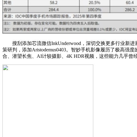
搜刮添加芯流微信InkUnderwood，深切交换更多行业新
策研判，添加Aristodemus0403。智妙手机影像履历了极高
合、潜望长焦、AI计较摄影、4K HDR视频，这些能力几乎