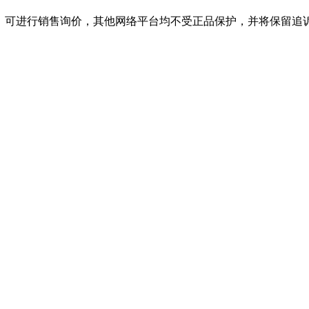
舰店，可进行销售询价，其他网络平台均不受正品保护，并将保留追