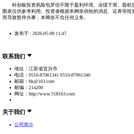
科创板投资风险包罗但不限于盈利环境、业绩下滑、股权质
图表仅供参考利用。投资者根据本网坐供给的消息、证券等投
而导致暂停办事，本网坐不负任何义务。
发布于 : 2026-05-08 11:47
联系我们
地址：江苏省宜兴市
电话：0510-87061341 0510-87061340
邮箱：bk@163.com
邮编：214200
网址：http://www.518163.com
关于我们
公司简介