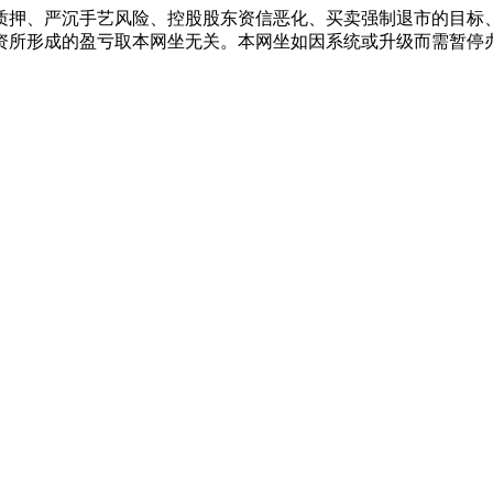
押、严沉手艺风险、控股股东资信恶化、买卖强制退市的目标、
资所形成的盈亏取本网坐无关。本网坐如因系统或升级而需暂停