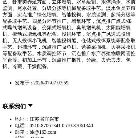
艺。虾蟹类养殖方面，立体增氧、水草疏割、水体消杀、水质
监测、尾水处置、分级分拣等机械配备取手艺。淡水鱼类养殖
方面，沉点推广绿色增氧、智能投饲、水质监测、起捕分级等
配备取手艺。四是分环节推广。增氧环节，沉点推广点式/条
式曝气增氧设备、变频式增氧机、臭氧增氧机、太阳能增氧
机、挪动式增氧机等配备。投饲环节，沉点推广风送式投饵
机、无人投饵小飞机、智能投饵船、仓储式投饵系统等配备取
手艺。起捕环节，沉点推广吸鱼机、紫菜采摘机、贝类采收机
等配备取手艺。水质调控环节，沉点推广水产养殖物联网管控
平台等。初加工环节，沉点推广捆扎、分级、去壳去皮、包
拆、冷藏、干燥配备。
发布于 : 2026-07-07 07:59
联系我们
地址：江苏省宜兴市
电话：0510-87061341 0510-87061340
邮箱：bk@163.com