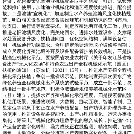
合做，配合鞭策先辈渔业机械配备取手艺研发、引进、试验示
范和推广使用，加速渔业机械化和渔艺程度彼此推进、配合提
拔。二是池塘“宜机化”。加速制定水产养殖池塘尺度化扶植规
范，明白相关设备设置装备摆设规范和机械功课的空间布局、
收支口、通行道等配套要求。制定养殖池塘宜机化工做，鼎力
推进老旧池塘尺度化，完美轮回水、进排水处置设备，支撑尾
水处置设备升级，扶植塘间道，优化空间结构，满脚设备使
用、机械通行功课需求。合理确定池塘清淤取护坡修整周期，
成立尺度化养殖池塘补葺及设备配备管护的长效机制。三是扶
植渔业机械化示范。要按照省农业农村厅《关于印发江苏省粮
食出产“无人化农场”和特色农业出产全程机械化示范（园区）
扶植的通知》（苏农机〔2021〕15号），推进水产养殖全程机
械化示范扶植，争创一批省级示范。因地制宜开展次要水产物
绿色养殖全程机械化出产系统的试验示范，成立一批示范，总
结推出一批手艺规范。积极争取部级规模养殖机械化示范区
（县）建立，提拔水产养殖机械化示范程度。四是摸索智能渔
机使用场景。推进物联网、大数据、挪动互联、智能节制、卫
星定位等消息手艺正在水产养殖配备、出产功课和办理办事上
的使用，推进设备配备智能化、出产办理精准化、运营办事收
集化，鞭策出产机械化和办理数字化的融合成长，推进渔业出
产运营的数字化转型。鼎力成长正在线监测、精准饲喂、智能
增氧、从动净化、分级分拣等水产养殖数字化配备，开辟推广