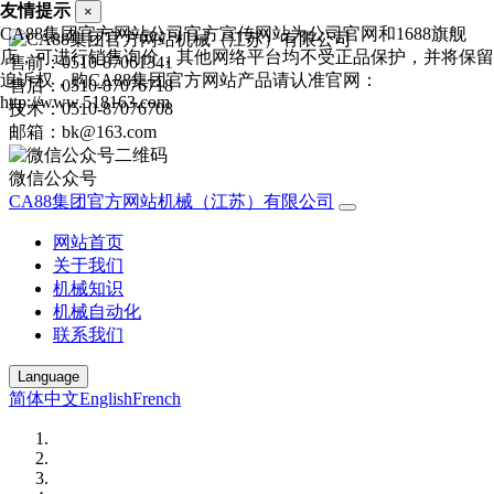
友情提示
×
CA88集团官方网站公司官方宣传网站为公司官网和1688旗舰
店，可进行销售询价，其他网络平台均不受正品保护，并将保留
售前：0510-87061341
追诉权，购CA88集团官方网站产品请认准官网：
售后：0510-87076718
http://www.518163.com
技术：0510-87076708
邮箱：bk@163.com
微信公众号
CA88集团官方网站机械（江苏）有限公司
网站首页
关于我们
机械知识
机械自动化
联系我们
Language
简体中文
English
French