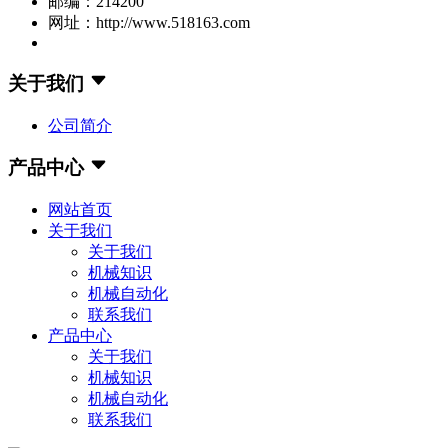
邮编：214200
网址：http://www.518163.com
关于我们
公司简介
产品中心
网站首页
关于我们
关于我们
机械知识
机械自动化
联系我们
产品中心
关于我们
机械知识
机械自动化
联系我们