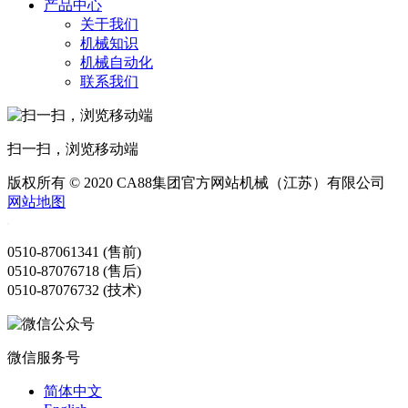
产品中心
关于我们
机械知识
机械自动化
联系我们
扫一扫，浏览移动端
版权所有 © 2020 CA88集团官方网站机械（江苏）有限公司
网站地图
0510-87061341 (售前)
0510-87076718 (售后)
0510-87076732 (技术)
微信服务号
简体中文