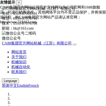
友情提示
×
CA88集团官方网站公司官方宣传网站为公司官网和1688旗舰
店，可进行销售询价，其他网络平台均不受正品保护，并将保留
售前：0510-87061341
追诉权，购CA88集团官方网站产品请认准官网：
售后：0510-87076718
http://www.518163.com
技术：0510-87076708
邮箱：bk@163.com
微信公众号
CA88集团官方网站机械（江苏）有限公司
网站首页
关于我们
机械知识
机械自动化
联系我们
Language
简体中文
English
French