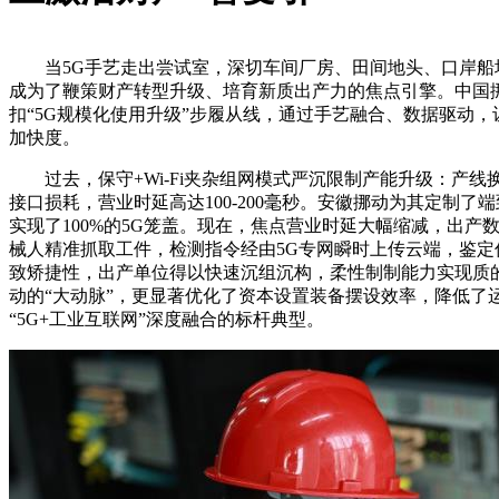
当5G手艺走出尝试室，深切车间厂房、田间地头、口岸船
成为了鞭策财产转型升级、培育新质出产力的焦点引擎。中国挪
扣“5G规模化使用升级”步履从线，通过手艺融合、数据驱动
加快度。
过去，保守+Wi-Fi夹杂组网模式严沉限制产能升级：产线
接口损耗，营业时延高达100-200毫秒。安徽挪动为其定制了
实现了100%的5G笼盖。现在，焦点营业时延大幅缩减，出产
械人精准抓取工件，检测指令经由5G专网瞬时上传云端，鉴定
致矫捷性，出产单位得以快速沉组沉构，柔性制制能力实现质
动的“大动脉”，更显著优化了资本设置装备摆设效率，降低了
“5G+工业互联网”深度融合的标杆典型。