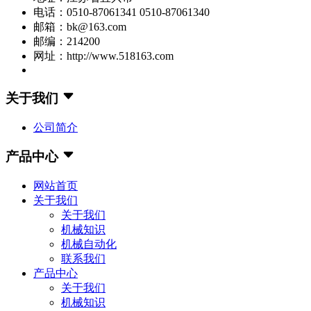
电话：0510-87061341 0510-87061340
邮箱：bk@163.com
邮编：214200
网址：http://www.518163.com
关于我们
公司简介
产品中心
网站首页
关于我们
关于我们
机械知识
机械自动化
联系我们
产品中心
关于我们
机械知识