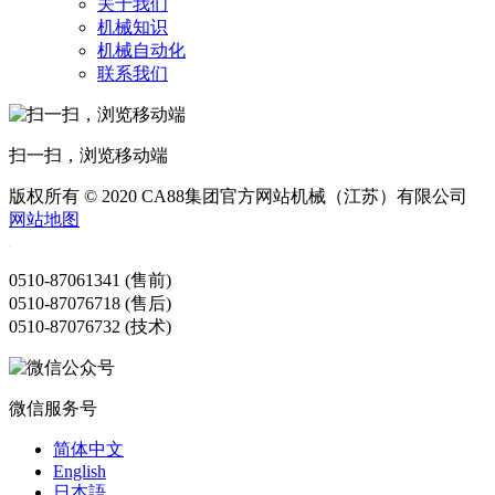
关于我们
机械知识
机械自动化
联系我们
扫一扫，浏览移动端
版权所有 © 2020 CA88集团官方网站机械（江苏）有限公司
网站地图
0510-87061341 (售前)
0510-87076718 (售后)
0510-87076732 (技术)
微信服务号
简体中文
English
日本語