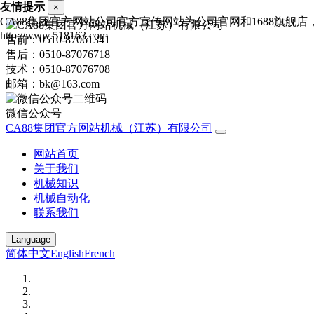
友情提示
×
CA88集团官方网站公司官方宣传网站为公司官网和1688旗
http://www.518163.com
售前：0510-87061341
售后：0510-87076718
技术：0510-87076708
邮箱：bk@163.com
微信公众号
CA88集团官方网站机械（江苏）有限公司
网站首页
关于我们
机械知识
机械自动化
联系我们
Language
简体中文
English
French