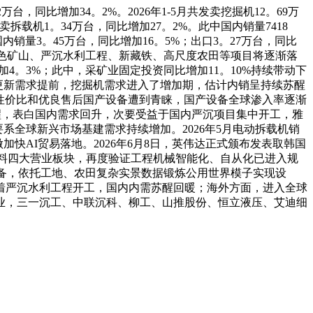
，同比增加34。2%。2026年1-5月共发卖挖掘机12。69万
卖拆载机1。34万台，同比增加27。2%。此中国内销量7418
，国内销量3。45万台，同比增加16。5%；出口3。27万台，同比
内有色矿山、严沉水利工程、新藏铁、高尺度农田等项目将逐渐落
4。3%；此中，采矿业固定投资同比增加11。10%持续带动下
下逛更新需求提前，挖掘机需求进入了增加期，估计内销呈持续苏醒
8%，高性价比和优良售后国产设备遭到青睐，国产设备全球渗入率逐渐
苏醒，表白国内需求回升，次要受益于国内严沉项目集中开工，雅
系全球新兴市场基建需求持续增加。2026年5月电动拆载机销
加快AI贸易落地。2026年6月8日，英伟达正式颁布发表取韩国
材料四大营业板块，再度验证工程机械智能化、自从化已进入规
设备，依托工地、农田复杂实景数据锻炼公用世界模子实现设
着严沉水利工程开工，国内内需苏醒回暖；海外方面，进入全球
业，三一沉工、中联沉科、柳工、山推股份、恒立液压、艾迪细