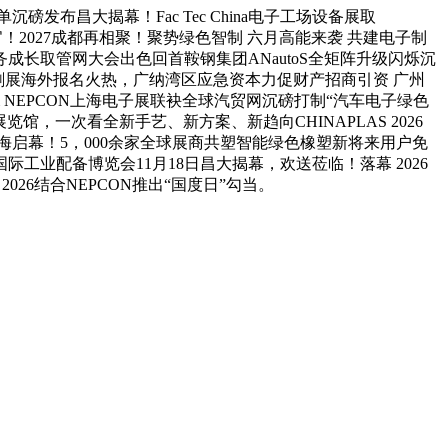
昌大揭幕！Fac Tec China电子工场设备展取
！2027成都再相聚！聚势绿色智制 六月高能来袭 共建电子制
镇水务成长取管网大会出色回首鞍钢集团ANautoS全矩阵升级闪烁沉
印刷展海外报名火热，广纳湾区应急资本力促财产招商引资 广州
 & NEPCON上海电子展联袂全球汽贸网沉磅打制“汽车电子绿色
览馆，一次看全新手艺、新方案、新趋向CHINAPLAS 2026
上海启幕！5，000余家全球展商共塑智能绿色橡塑新将来用户免
工业配备博览会11月18日昌大揭幕，欢送莅临！落幕 2026
026结合NEPCON推出“国度日”勾当。