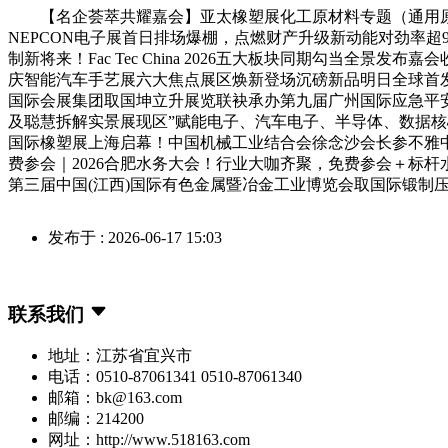
【名企荟萃共耀嘉会】亚太橡塑展化工原材料专题（通用原料、改
NEPCON电子展首日排场爆棚，点燃财产升级新动能对劲率超9
制新将来！Fac Tec China 2026五大板块同期勾当全
庆智能汽车手艺展六大焦点展区焕新登场沉磅新品明日全球首发锁
国际会展集团取国坤立升展览联袂承办第九届广州国际应急平安博览会6
及聪慧拆解实景展现区”赋能电子、汽车电子、半导体、数据核心、PCB
国际橡塑展上海启幕！中国机械工业结合会徐念沙会长参不雅中国塑
费参会｜2026合肥水务大会！行业大咖齐聚，免费参会＋标杆水
第三届中国(江西)国际有色金属暨冶金工业博览会取国际锻制压铸、锻
发布于 : 2026-06-17 15:03
联系我们
地址：江苏省宜兴市
电话：0510-87061341 0510-87061340
邮箱：bk@163.com
邮编：214200
网址：http://www.518163.com