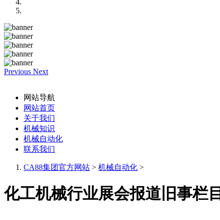
Previous
Next
网站导航
网站首页
关于我们
机械知识
机械自动化
联系我们
CA88集团官方网站
>
机械自动化
>
化工机械行业展会报道旧事栏目