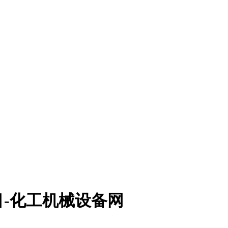
-化工机械设备网