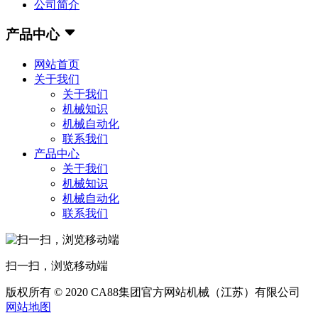
公司简介
产品中心
网站首页
关于我们
关于我们
机械知识
机械自动化
联系我们
产品中心
关于我们
机械知识
机械自动化
联系我们
扫一扫，浏览移动端
版权所有 © 2020 CA88集团官方网站机械（江苏）有限公司
网站地图