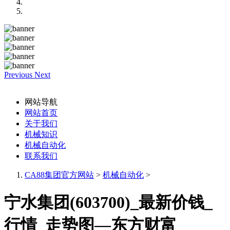
Previous
Next
网站导航
网站首页
关于我们
机械知识
机械自动化
联系我们
CA88集团官方网站
>
机械自动化
>
宁水集团(603700)_最新价钱_
行情_走势图—东方财富