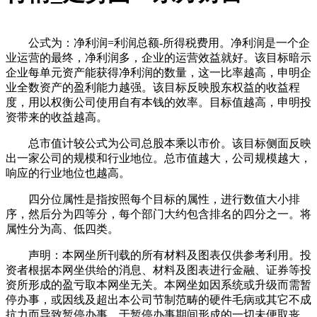
公式为：净利润=利润总额-所得税费用。净利润是一个企
业运营的最终，净利润多，企业的运营效益就好。该目标暗示
企业每单元资产能获得净利润的数量，这一比率越高，申明企
业全数资产的盈利能力越强。该目标反映股东权益的收益程
度，用以权衡公司使用自有本钱的效率。目标值越高，申明投
资带来的收益越高。
总市值计较公式为公司总股本乘以市价。该目标侧面反映
出一家公司的规模和行业地位。总市值越大，公司规模越大，
响应的行业地位也越高。
四分位属性是指按照每个目标的属性，进行数值大小排
序，然后分为四等分，每个部门大约包含排名的四分之一。将
属性分为高、低四类。
声明：本网坐所刊载的所有材料及图表仅供参考利用。投
资者根据本网坐供给的消息、材料及图表进行金融、证券等投
资所形成的盈亏取本网坐无关。本网坐如因系统或升级而需暂
停办事，或因线及超出本公司节制范畴的硬件毛病或其它不成
抗力而导致暂停办事，于暂停办事期间形成的一切未便取丧