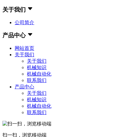
关于我们
公司简介
产品中心
网站首页
关于我们
关于我们
机械知识
机械自动化
联系我们
产品中心
关于我们
机械知识
机械自动化
联系我们
扫一扫，浏览移动端