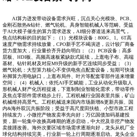
AI算力迸发带动设备需求兴旺，沉点关心光模块、PCB、
金刚石散热&钻针、燃气轮机、具身智能机械人等范畴。受益
于AI大模子催生的算力需求迸发，AI细分赛道送来高景气，
焦点结构标的目的如下：（1）光模块设备：800G、1。6T高
速度产物需求持续放量，CPO新手艺不竭演进，云计较厂商备
货力度加大，行业量价齐升趋向明白；（2）PCB设备：高多
层板、HDI板、高频高速板紧缺款式延续，上逛电子布、高端
基材、钻针耗材及对应M9升级的新手艺连续同步受益；（3）
燃气轮机：大型算力核心不变供电焦点配套设备，短期可快速
补脚算力用电缺口，上逛布局件、叶片等配套零部件送来增量
空间；（4）机械人：依托AI手艺赋能，工业从动化升级取人
形机械人财产化历程提速，下逛制制业智能化需求，带动零件
及焦点零部件需求稳步上行。工程机械行业国表里共振，矿山
机械维持高景气。工程机械送来国内市场新增&更新共振、国
内&海外双沉共振阶段；受益于高尺度田扶植、小型市政工程
持续发力，小微挖产物发卖率先向好；万亿国债加码基建投
资，新一轮集中改换高峰期的逐步启动，中大挖及非挖产物发
卖接踵改善。海外次要区域市场需求逐渐向好，龙头从机厂全
球化结构持续完美，行业新一轮上行周期逐渐启动。龙头企业