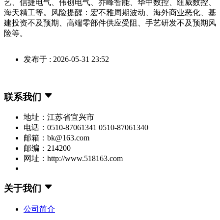
艺、信捷电气、伟创电气、乔峰智能、华中数控、纽威数控、
海天精工等。风险提醒：宏不雅周期波动、海外商业恶化、基
建投资不及预期、高端零部件供应受阻、手艺研发不及预期风
险等。
发布于 : 2026-05-31 23:52
联系我们
地址：江苏省宜兴市
电话：0510-87061341 0510-87061340
邮箱：bk@163.com
邮编：214200
网址：http://www.518163.com
关于我们
公司简介