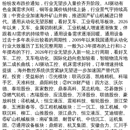
纷纷发布跌价通知，行业无望步入量价齐升阶段。AI驱动有
色金属需求兴旺，铜等金属价钱持续上扬，行业景气宇持续高
涨；中资企业加速海外矿山并购，推进国产矿山机械进口替
代。通用从动化无望苏醒，看好叉车、工业母机等板块。2026
年以来，叉车、金属切削机床、工业机械人增速逐渐恢复，伴
跟着AI需求的持续带动，通用设备需求逐渐回暖。通用设备
过去十多年表示出较着的周期性，2009年以来我国通用从动化
行业大致履历了五轮完整周期，一般为2-3年摆布的上行和1-2
年摆布的下行。2026年行业无望步入新一轮上行周期，看好叉
车、工控、叉车电动化、国际化趋向愈加较着，智能物流斥地
第二成长曲线；AI驱动工控、机床需求好转，订单增速持续
提拔 ，海外数控系统供货紧缺无望进一步加速国产替代历
程。投资：受益标的：①光模块：联讯仪器、凯格精机、科瑞
手艺、天准科技、鼎阳科技；②PCB财产链：四方达、沃尔
德、泰坦股份、富家数控、鼎泰高科、昊志机电、芯碁微拆；
③燃气轮机：杰瑞股份、应流股份、万泽股份、联德股份、豪
放科技；④机械人：恒立液压、震裕科技、银轮股份、浙江荣
泰、五洲新春等。⑤工程机械板块：三一沉工、徐工机械、中
联沉科、柳工、山推股份、浙江鼎力、恒立液压、艾迪细密。
⑥矿山机械板块：南矿集团、耐普矿机、中信沉工、运机集
团。⑦通用设备板块：鼎熔岩、杭叉集团、安徽合力、汇川手