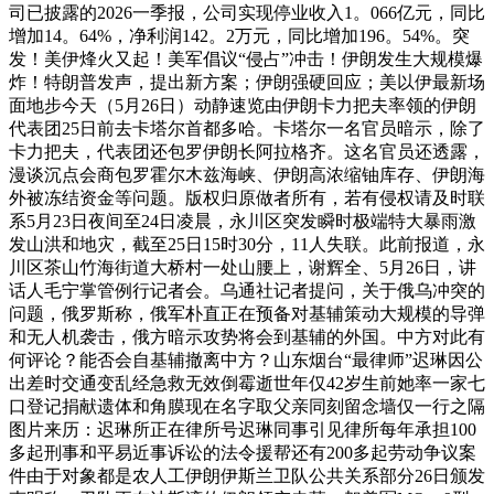
司已披露的2026一季报，公司实现停业收入1。066亿元，同比
增加14。64%，净利润142。2万元，同比增加196。54%。突
发！美伊烽火又起！美军倡议“侵占”冲击！伊朗发生大规模爆
炸！特朗普发声，提出新方案；伊朗强硬回应；美以伊最新场
面地步今天（5月26日）动静速览由伊朗卡力把夫率领的伊朗
代表团25日前去卡塔尔首都多哈。卡塔尔一名官员暗示，除了
卡力把夫，代表团还包罗伊朗长阿拉格齐。这名官员还透露，
漫谈沉点会商包罗霍尔木兹海峡、伊朗高浓缩铀库存、伊朗海
外被冻结资金等问题。版权归原做者所有，若有侵权请及时联
系5月23日夜间至24日凌晨，永川区突发瞬时极端特大暴雨激
发山洪和地灾，截至25日15时30分，11人失联。此前报道，永
川区茶山竹海街道大桥村一处山腰上，谢辉全、5月26日，讲
话人毛宁掌管例行记者会。乌通社记者提问，关于俄乌冲突的
问题，俄罗斯称，俄军朴直正在预备对基辅策动大规模的导弹
和无人机袭击，俄方暗示攻势将会到基辅的外国。中方对此有
何评论？能否会自基辅撤离中方？山东烟台“最律师”迟琳因公
出差时交通变乱经急救无效倒霉逝世年仅42岁生前她率一家七
口登记捐献遗体和角膜现在名字取父亲同刻留念墙仅一行之隔
图片来历：迟琳所正在律所号迟琳同事引见律所每年承担100
多起刑事和平易近事诉讼的法令援帮还有200多起劳动争议案
件由于对象都是农人工伊朗伊斯兰卫队公共关系部分26日颁发