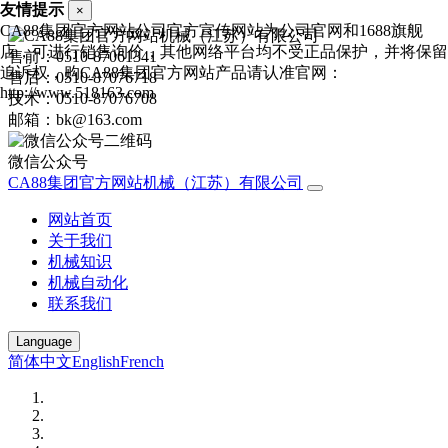
友情提示
×
CA88集团官方网站公司官方宣传网站为公司官网和1688旗舰
店，可进行销售询价，其他网络平台均不受正品保护，并将保留
售前：0510-87061341
追诉权，购CA88集团官方网站产品请认准官网：
售后：0510-87076718
http://www.518163.com
技术：0510-87076708
邮箱：bk@163.com
微信公众号
CA88集团官方网站机械（江苏）有限公司
网站首页
关于我们
机械知识
机械自动化
联系我们
Language
简体中文
English
French