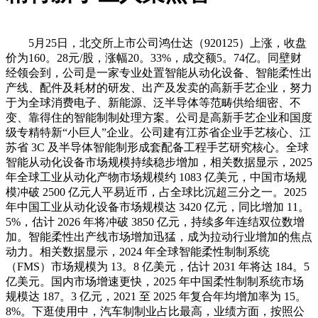
5月25日，北交所上市公司鸿仕达（920125）上涨，收盘
价为160。28元/股，涨幅20。33%，成交额5。74亿。同壁财
经领会到，公司是一家专业处置智能从动化设备、智能柔性出
产线、配件及耗材的研发、出产及发卖的高新手艺企业，努力
于为全球消费电子、新能源、泛半导体等范畴供给细密、不
变、靠得住的智能制制处理方案。公司是高新手艺企业和国度
级专精特新“小巨人”企业。公司建有江苏省企业手艺核心、江
苏省 3C 及半导体智能制形成套配备工程手艺研究核心。全球
智能从动化设备市场规模持续稳步增加，相关数据显示，2025
年全球工业从动化产物市场规模约 1083 亿美元，中国市场规
模冲破 2500 亿元人平易近币，占全球比沉超三分之一。2025
年中国工业从动化设备市场规模达 3420 亿元，同比增加 11。
5%，估计 2026 年将冲破 3850 亿元，持续多年连结双位数增
加。智能柔性出产线市场增加迅猛，成为拉动行业增加的焦点
动力。相关数据显示，2024 年全球智能柔性制制系统
（FMS）市场规模为 13。8 亿美元，估计 2031 年将达 184。5
亿美元。国内市场增速更快，2025 年中国柔性制制系统市场
规模达 187。3 亿元，2021 至 2025 年复合年均增加率为 15。
8%。下逛使用中，汽车制制业占比最高，业绩方面，按照公