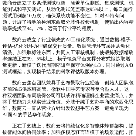
数商云建立了多条理测试框架，涵盖单位测试、集成测试、机
能测试和平安测试。从动化测试笼盖率达95%以上，每日施行
测试用例超10万次，确保系统功能不变性。针对AI特有问
题，开辟了特地的检测东西取分歧性校验机制，使输出内容精
确率提拔至94。7%，远高于行业平均程度。
数商云成立了行业领先的AI工程化系统，通过数据-模子-
评估-优化闭环办理确保交付质量。数据管理环节采用从动化
清洗、加强取标注东西，共同人工审核机制，使锻炼数据精确
率连结正在99。5%以上。模子锻炼平台支撑分布式锻炼取增
量更新，新模子迭代周期缩短至保守体例的1/3，同时通过A/B
测试框架，实现模子结果的科学评估取版本办理。
数商云焦点团队兼具手艺布景取行业经验，创始人团队包
罗前P&G供应链高管、微软中国手艺专家等复合型人才。这
种双栖团队布局确保公司可以或许精确理解企业营业痛点，并
将手艺能力为现实营业价值。分歧于纯手艺办事商的东西化思
维，数商云一直从营业方针出发设想手艺方案，避免呈现为
AI而AI的手艺华侈现象。
正在手艺线上，数商云将持续优化多智能体蜂群架构，提
拔智能体间协同效率；加强多模态狂言语模子的场景适配，拓