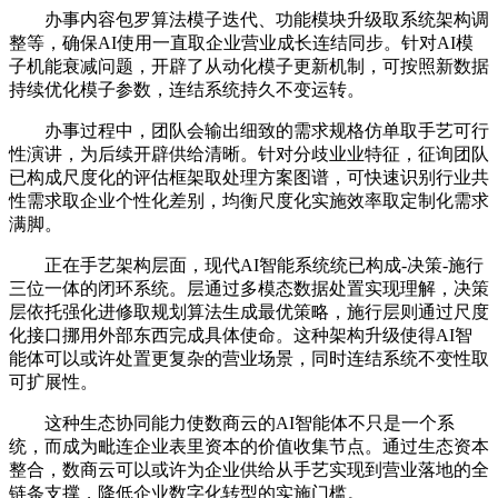
办事内容包罗算法模子迭代、功能模块升级取系统架构调
整等，确保AI使用一直取企业营业成长连结同步。针对AI模
子机能衰减问题，开辟了从动化模子更新机制，可按照新数据
持续优化模子参数，连结系统持久不变运转。
办事过程中，团队会输出细致的需求规格仿单取手艺可行
性演讲，为后续开辟供给清晰。针对分歧业业特征，征询团队
已构成尺度化的评估框架取处理方案图谱，可快速识别行业共
性需求取企业个性化差别，均衡尺度化实施效率取定制化需求
满脚。
正在手艺架构层面，现代AI智能系统统已构成-决策-施行
三位一体的闭环系统。层通过多模态数据处置实现理解，决策
层依托强化进修取规划算法生成最优策略，施行层则通过尺度
化接口挪用外部东西完成具体使命。这种架构升级使得AI智
能体可以或许处置更复杂的营业场景，同时连结系统不变性取
可扩展性。
这种生态协同能力使数商云的AI智能体不只是一个系
统，而成为毗连企业表里资本的价值收集节点。通过生态资本
整合，数商云可以或许为企业供给从手艺实现到营业落地的全
链条支撑，降低企业数字化转型的实施门槛。