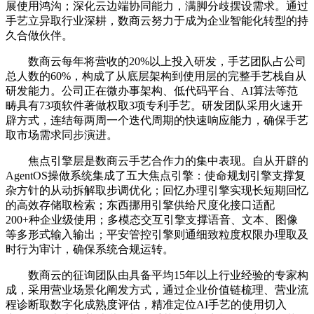
展使用鸿沟；深化云边端协同能力，满脚分歧摆设需求。通过
手艺立异取行业深耕，数商云努力于成为企业智能化转型的持
久合做伙伴。
数商云每年将营收的20%以上投入研发，手艺团队占公司
总人数的60%，构成了从底层架构到使用层的完整手艺栈自从
研发能力。公司正在微办事架构、低代码平台、AI算法等范
畴具有73项软件著做权取3项专利手艺。研发团队采用火速开
辟方式，连结每两周一个迭代周期的快速响应能力，确保手艺
取市场需求同步演进。
焦点引擎层是数商云手艺合作力的集中表现。自从开辟的
AgentOS操做系统集成了五大焦点引擎：使命规划引擎支撑复
杂方针的从动拆解取步调优化；回忆办理引擎实现长短期回忆
的高效存储取检索；东西挪用引擎供给尺度化接口适配
200+种企业级使用；多模态交互引擎支撑语音、文本、图像
等多形式输入输出；平安管控引擎则通细致粒度权限办理取及
时行为审计，确保系统合规运转。
数商云的征询团队由具备平均15年以上行业经验的专家构
成，采用营业场景化阐发方式，通过企业价值链梳理、营业流
程诊断取数字化成熟度评估，精准定位AI手艺的使用切入