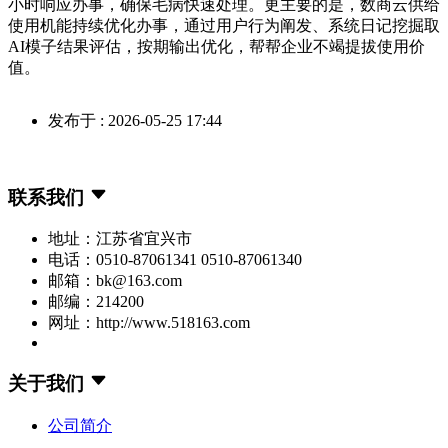
小时响应办事，确保毛病快速处理。更主要的是，数商云供给
使用机能持续优化办事，通过用户行为阐发、系统日记挖掘取
AI模子结果评估，按期输出优化，帮帮企业不竭提拔使用价
值。
发布于 : 2026-05-25 17:44
联系我们
地址：江苏省宜兴市
电话：0510-87061341 0510-87061340
邮箱：bk@163.com
邮编：214200
网址：http://www.518163.com
关于我们
公司简介