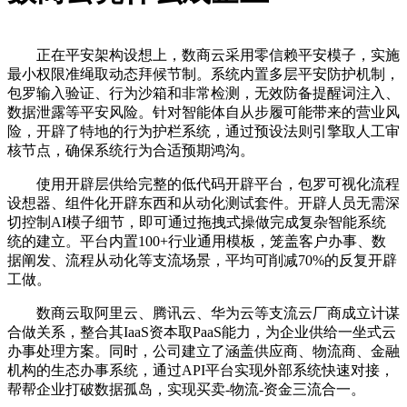
正在平安架构设想上，数商云采用零信赖平安模子，实施
最小权限准绳取动态拜候节制。系统内置多层平安防护机制，
包罗输入验证、行为沙箱和非常检测，无效防备提醒词注入、
数据泄露等平安风险。针对智能体自从步履可能带来的营业风
险，开辟了特地的行为护栏系统，通过预设法则引擎取人工审
核节点，确保系统行为合适预期鸿沟。
使用开辟层供给完整的低代码开辟平台，包罗可视化流程
设想器、组件化开辟东西和从动化测试套件。开辟人员无需深
切控制AI模子细节，即可通过拖拽式操做完成复杂智能系统
统的建立。平台内置100+行业通用模板，笼盖客户办事、数
据阐发、流程从动化等支流场景，平均可削减70%的反复开辟
工做。
数商云取阿里云、腾讯云、华为云等支流云厂商成立计谋
合做关系，整合其IaaS资本取PaaS能力，为企业供给一坐式云
办事处理方案。同时，公司建立了涵盖供应商、物流商、金融
机构的生态办事系统，通过API平台实现外部系统快速对接，
帮帮企业打破数据孤岛，实现买卖-物流-资金三流合一。