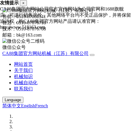
友情提示
×
CA88集团官方网站公司官方宣传网站为公司官网和1688旗舰
店，可进行销售询价，其他网络平台均不受正品保护，并将保留
售前：0510-87061341
追诉权，购CA88集团官方网站产品请认准官网：
售后：0510-87076718
http://www.518163.com
技术：0510-87076708
邮箱：bk@163.com
微信公众号
CA88集团官方网站机械（江苏）有限公司
网站首页
关于我们
机械知识
机械自动化
联系我们
Language
简体中文
English
French