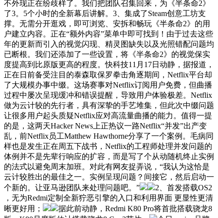
不外现正在纷歧样了。我们把团队召集回来，为《半条命2》
了3。5个小时的全新幕后讲解。3、集成了Steam创意工坊支
撑。无需分开逛戏，即可浏览、安拆和畅玩《半条命2》的用
户建立内容。正在“额外内容”菜单中即可找到！由于过去这些
年的更新而引入的视觉闪现、精灵图缺失以及光照错配问题均
已断根。我们还添加了一些设置，将《半条命2》的视觉保实
度提高到比原版更高的程度。快科技11月17日动静，据报道，
正在日前备受注目的泰森取保罗拳击角逐期间，Netflix平台却
了大规模办事中缀。这场赛事对Netflix订阅用户免费，但曲播
过程中屡次呈现缓冲和错误提醒，导致用户体验极差。Netflix
做为云计较的先行者，具有深挚的手艺堆集，但此次中缀问题
让很多用户起头质疑Netflix应对高流量曲播的能力。值得一提
的是，这两天Hacker News上正热议一路Netflix“并发”出产变
乱，前Netflix员工Matthew Hawthorne分享了一个案例。毛病同
样也是发生正在周五下战书，Netflix的工程师处理并发问题的
体例并不是先辈行响应的扩容，而是写了个从动随机终止实例
的法式以避免周末加班。对此有网友捉弄说，“我认为这恰是
云计较胜出的最佳之一。实例呈现问题？间接它，然后启动一
个新的。让亚马逊团队来处理问题吧。”
2、首发搭载OS2
，无为Redmi定制全新狞恶引擎的入口和利用界面 更显性更清
晰更好用；
据此前动静，Redmi K80 Pro将首批搭载骁龙8