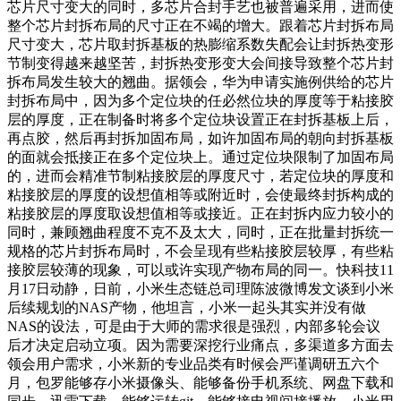
芯片尺寸变大的同时，多芯片合封手艺也被普遍采用，进而使
整个芯片封拆布局的尺寸正在不竭的增大。跟着芯片封拆布局
尺寸变大，芯片取封拆基板的热膨缩系数失配会让封拆热变形
节制变得越来越坚苦，封拆热变形变大会间接导致整个芯片封
拆布局发生较大的翘曲。据领会，华为申请实施例供给的芯片
封拆布局中，因为多个定位块的任必然位块的厚度等于粘接胶
层的厚度，正在制备时将多个定位块设置正在封拆基板上后，
再点胶，然后再封拆加固布局，如许加固布局的朝向封拆基板
的面就会抵接正在多个定位块上。通过定位块限制了加固布局
的，进而会精准节制粘接胶层的厚度尺寸，若定位块的厚度和
粘接胶层的厚度的设想值相等或附近时，会使最终封拆构成的
粘接胶层的厚度取设想值相等或接近。正在封拆内应力较小的
同时，兼顾翘曲程度不克不及太大，同时，正在批量封拆统一
规格的芯片封拆布局时，不会呈现有些粘接胶层较厚，有些粘
接胶层较薄的现象，可以或许实现产物布局的同一。快科技11
月17日动静，日前，小米生态链总司理陈波微博发文谈到小米
后续规划的NAS产物，他坦言，小米一起头其实并没有做
NAS的设法，可是由于大师的需求很是强烈，内部多轮会议
后才决定启动立项。因为需要深挖行业痛点，多渠道多方面去
领会用户需求，小米新的专业品类有时候会严谨调研五六个
月，包罗能够存小米摄像头、能够备份手机系统、网盘下载和