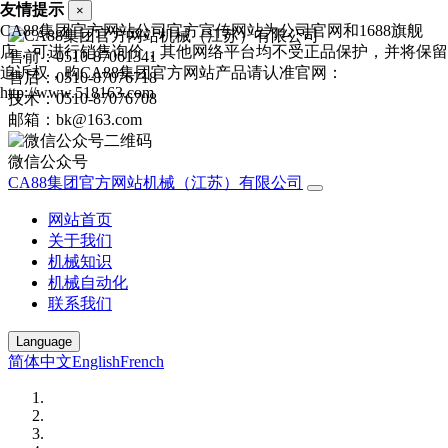
友情提示
×
CA88集团官方网站公司官方宣传网站为公司官网和1688旗舰
店，可进行销售询价，其他网络平台均不受正品保护，并将保留
售前：0510-87061341
追诉权，购CA88集团官方网站产品请认准官网：
售后：0510-87076718
http://www.518163.com
技术：0510-87076708
邮箱：bk@163.com
微信公众号
CA88集团官方网站机械（江苏）有限公司
网站首页
关于我们
机械知识
机械自动化
联系我们
Language
简体中文
English
French