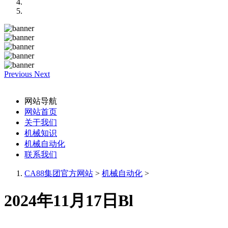
Previous
Next
网站导航
网站首页
关于我们
机械知识
机械自动化
联系我们
CA88集团官方网站
>
机械自动化
>
2024年11月17日Bl