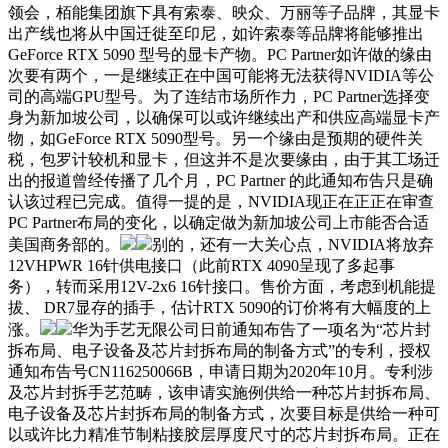
领会，栢能集团旗下具有索泰、映众、万丽等子品牌，其显卡
出产线也将从中国迁徙至印尼，如许索泰等品牌将能够推出
GeForce RTX 5090 型号的显卡产物。PC Partner如许做的缘由
次要有两个，一是继续正在中国可能将无法获得NVIDIA等公
司的高端GPU型号。为了连结市场所作力，PC Partner选择变
身为新加坡公司，以确保可以或许继续出产和供应高端显卡产
物，如GeForce RTX 5090型号。另一个缘由是预期的硬件关
税，包罗计较机和显卡，但这并不是次要缘由，由于其工场迁
出的报道曾经传播了几个月，PC Partner 的此通知布告只是确
认该过程已完成。值得一提的是，NVIDIA现正在正正在审查
PC Partner布局的变化，以确定做为新加坡公司上市能否合适
美国商务部的。
别的，还有一大关心点，NVIDIA将放弃
12VHPWR 16针供电接口（此前RTX 4090呈现了多起事
务），转而采用12V-2x6 16针接口。售价方面，考虑到机能提
拔、 DR7显存的插手，估计RTX 5090的订价将有大幅度的上
涨。
华为手艺无限公司日前通知布告了一项名为“芯片封
拆布局、电子设备及芯片封拆布局的制备方式”的专利，授权
通知布告号CN116250066B，申请日期为2020年10月。专利涉
及芯片封拆手艺范畴，该申请实施例供给一种芯片封拆布局、
电子设备及芯片封拆布局的制备方式，次要目标是供给一种可
以或许比力精准节制粘接胶层厚度尺寸的芯片封拆布局。正在