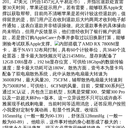
201。47美元（约合1457元人平易近币），并指出退款处置需
要30天时间，苹果还提示用户，若有需要，能够联系Apple支
撑以获取帮帮。目前尚不清晰苹果是若何计较这些退款的，值
得留意的是，部门用户正在收到退款后大约两周才收到电子邮
件通知，这表白退款并非错误操做。此次退款事务的具体缘由
尚未明白，但用户反馈显示，他们曾经收到了银行账户的退
款，若是曾订购AppleCare+办事并参取过以旧换新打算，能够
测验考试联系Apple支撑。
内部搭载了AMD RX 7800M显
卡， 基于NAVI 32布局打制，具有60个计较单位，共3840个流
处置器；显卡最大加快频次可达2145MHz。显存则配备了
12GB DR6显存，192 bit显存位宽，可供给18Gbps的数据传输
速度；显卡最大功耗可达180W。散热方面，壹号本为显卡坞
配备了双电扇散热系统，此中从散热电扇最大转速为
3600RPM，最大风量20。75CFM，辅帮散热电扇最大转速则
为7500RPM，可供给1。6CFM的风量。目前，荣耀300系列已
通过3C认证，共包含三款机型，别离是荣耀300、荣耀300 Pro
以及一款超大杯Pro +版本。这一立异设想不只可以或许曲不
雅展现手机残剩电量、当前时间等适用消息，还答应用户按照
小我爱好定制专属动画，彰显个性风度。收缩压
165mmHg（一般一般为90-139），舒张压128mmHg（一般一
般为60-89）。他暗示，这件事对他的身心都形成了极大的：
“我将永久无法康复，现正在必需靠药物维持终身。”下方评论