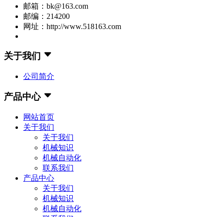
邮箱：bk@163.com
邮编：214200
网址：http://www.518163.com
关于我们
公司简介
产品中心
网站首页
关于我们
关于我们
机械知识
机械自动化
联系我们
产品中心
关于我们
机械知识
机械自动化