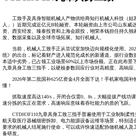
工致手及具身智能机械人产物供给商知行机械人科技（姑苏
人」）近期完成近亿元B轮融资。本轮融资由上市公司山东威
资、西安经发、臻泰投资和上海会跟投，翊荣本钱担任持久独
发、数据采集以及全球市场拓展。知行机械人。
当前，机械人工致手正从尝试室加快迈向规模化使用。202
统》的出台，标记着财产进入规范化成长的新通道。据行业数
本适中劣势，已占领工业场景60%以上市场份额。正在此布景下，
九章具身工致三指手，以硬核参数回应行业对高精度、高响应
2026年第二批国补625亿资金4月全面下达！手机家电国
懂！
抓取速度高达140/s，开闭合仅需0。8s，大幅提拔产线功
速分拣的实正在需求，高速响应意味着吞吐能力的质的飞跃。
CTDH3F110九章具身工致三指手普遍使用于工业制制柔
航天取医疗器械细密拆卸、电力能源设备运维等场景，特别适
要求的机械人结尾施行使命，可以或许快速适配协做机械人及
备研发。