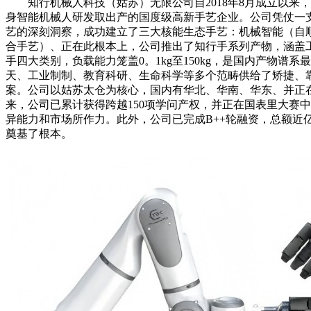
知行机械人科技（姑苏）无限公司自2018年8月成立以来
身智能机械人研发取出产的国度级高新手艺企业。公司凭仗一
艺的深刻洞察，成功建立了三大核能生态手艺：机械智能（自
合手艺）、正在此根本上，公司推出了知行手系列产物，涵盖
手四大类别，负载能力笼盖0。1kg至150kg，是国内产物谱
天、工业制制、教育科研、生命科学等多个范畴供给了矫捷、
案。公司以姑苏太仓为核心，国内有华北、华南、华东、并正
来，公司已累计获得跨越150项学问产权，并正在国表里大赛中
异能力和市场所作力。此外，公司已完成B++轮融资，总额近
奠基了根本。