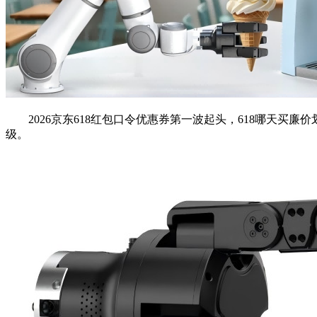
2026京东618红包口令优惠券第一波起头，618哪天买廉
级。