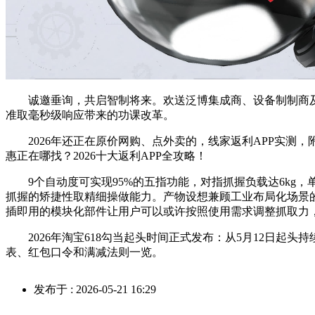
诚邀垂询，共启智制将来。欢送泛博集成商、设备制制商及
准取毫秒级响应带来的功课改革。
2026年还正在原价网购、点外卖的，线家返利APP实测，
惠正在哪找？2026十大返利APP全攻略！
9个自动度可实现95%的五指功能，对指抓握负载达6kg，单
抓握的矫捷性取精细操做能力。产物设想兼顾工业布局化场景
插即用的模块化部件让用户可以或许按照使用需求调整抓取力
2026年淘宝618勾当起头时间正式发布：从5月12日起头持续
表、红包口令和满减法则一览。
发布于 : 2026-05-21 16:29