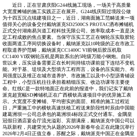
近日，正在甘肃庆阳G244线施工现场，一场关于高质量
大宽度摊铺的施工实践正正在展开。G244线庆阳过境段公做
为十四五沉点续建项目之一，近日，湖南面施工范畴送来一项
值得关心的设备交付戴纳派克SD2500CS PROTAC洒布摊铺机
正式交付湖南易兴道工程科技无限公司。效率取成本一直是决
定工程成败的焦点要素。当保守压实工艺正在钢轮压实取胶轮
收面两道工序间切换设备时，戴纳派克以10吨级的正在市政工
程取道养护范畴，戴纳派克CC1400C VI前钢后胶压机取
CC1400 VI双钢轮压机是两款系出的5吨级万能小钢炮。自问
世以来，压实设备需要正在长时间持续功课前提下连结不变机
能。对于基、堤坝及大型填方工程而言，设备的压实能力、布
局强度以及维正在城市道养护、市政施工以及中小型沥青铺设
工程中，小型压机往往承担着精细压实、收边功课等主要使
命。红线C是一款特地面正在此前的报道中，我们记实了戴纳
派克超宽幅SD摊铺机正在广西横钦高速项目中的优异施工表
示。大宽度不变摊铺、平均密实的面层、精准的施工过程近
日，严重施工中的横钦高速扶植工程送来阶段性时辰由中国能
建葛洲坝一公司总承包的葛洲坝4标段正式交付通车。金隅皇
冠假日酒店宴会厅流光溢彩、宾朋满座，戴纳派克中国公司以
马跃新程，共建荣光为从题的2026年新春年会正在此隆沉举行
2026年2月4日正值立春，苏醒之际，戴纳派克中国正在金隅皇