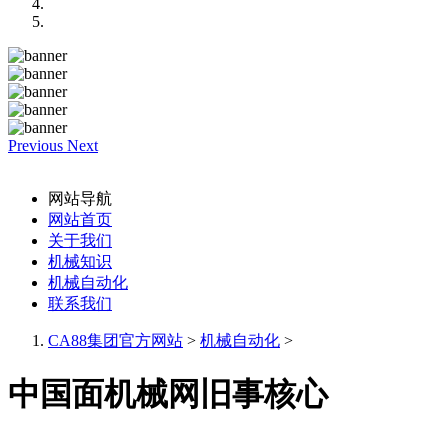
Previous
Next
网站导航
网站首页
关于我们
机械知识
机械自动化
联系我们
CA88集团官方网站
>
机械自动化
>
中国面机械网旧事核心