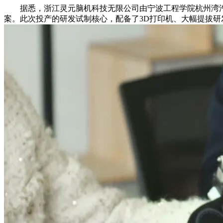
据悉，浙江灵元脑机科技无限公司由宁波工程学院杭州湾汽
案。此次投产的研发试制核心，配备了3D打印机、大幅提拔研