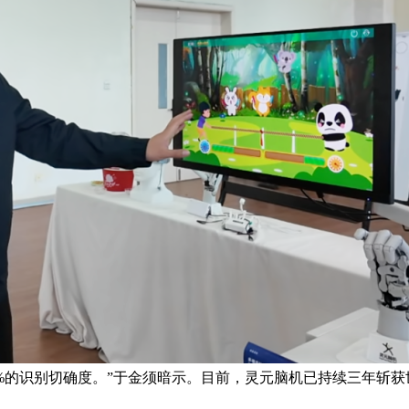
0%的识别切确度。”于金须暗示。目前，灵元脑机已持续三年斩