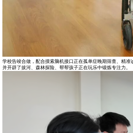
学校告竣合做，配合摸索脑机接口正在孤单症晚期筛查、精准诊
并开辟了拔河、森林探险、帮帮孩子正在玩乐中锻炼专注力。