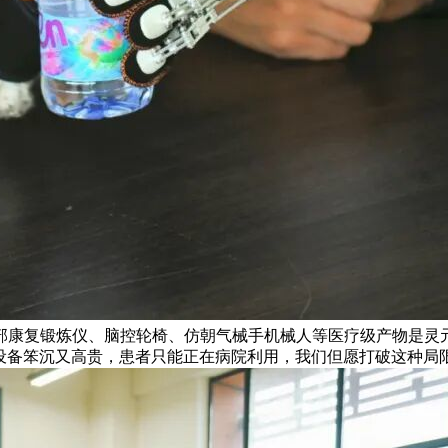
部康复锻炼仪、脑控轮椅、仿朝气械手机械人等医疗级产物是灵
复设备笨沉又高贵，患者只能正在病院利用，我们但愿打破这种局