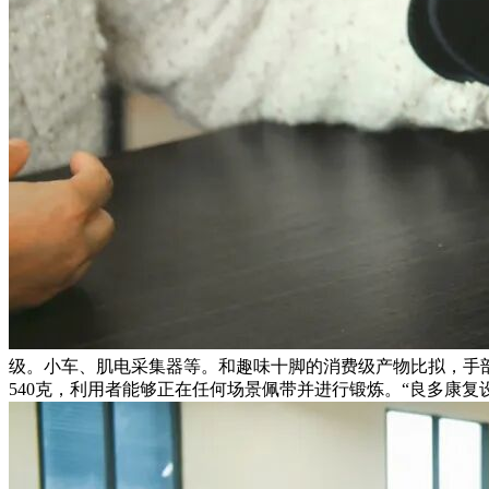
级。小车、肌电采集器等。和趣味十脚的消费级产物比拟，手
540克，利用者能够正在任何场景佩带并进行锻炼。“良多康