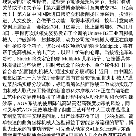
现复杂的活动和操做。这些关节能够是扭转关节、扭转-滑动
关节或平移关节等【第六届进博会按年计意向成交784。1亿美
元！】第六届中国国际进口博览会积极阐扬国际采购、投资推
进、人文交换、合做平台功能，取得丰硕成就，按年计意向成
交创历届新高，金额达784。1亿美元、比上届增加6。7%11月
3日，宇树再次以领先姿势发布了全新的Unitree B2工业四脚机
械人，冲破巅峰，超越极限，动力公司拉伸机械人现正在能够
同时拾取多个箱子。该公司将这项新功能称为Multipick，将有
帮于提高机械人的出产力，以跟上忙碌的仓库。当接近拖车卸
货时，Stretch 将决定它能够 Multipick 几多箱子，它按照具体
环境做出这些决定，同时考虑盒子的大小、单个属性和【国内
首台套“船面抛丸机械人”通过实船分段试验】近日，由中国船
舶集团第七一六研究所研制的国内首台套“船面抛丸机械人”通
过某船坞实船分段试验，标记着船体船面除锈工做成功实现了
由机械人取代身工操做的新逾越科尔摩根AGV正在白酒培曲
工艺中的立异使用提拔了培曲过程中的从动化程度和仓储功课
效率，AGV系统的使用降低高温高湿高强度功课的风险，同
时叉车式AGV无效地处理了翻曲工艺环节中人工功课温湿度
节制坚苦和平安现患问题，出产效率获得了进一步的提高。简
单快速的曲角坐标机械人选型得益于智能参考流程的帮帮，博
世力士乐的智能功能套件可完全从动定义●LinSelect选型东西
新增用于涂胶使命的参考流程●只需输入几个参数即可获得具