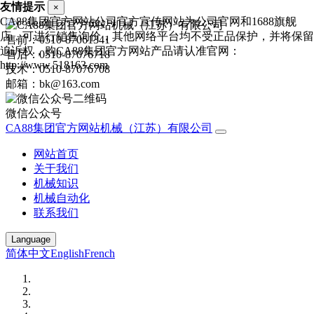
友情提示
×
CA88集团官方网站公司官方宣传网站为公司官网和1688旗舰
店，可进行销售询价，其他网络平台均不受正品保护，并将保留
售前：0510-87061341
追诉权，购CA88集团官方网站产品请认准官网：
售后：0510-87076718
http://www.518163.com
技术：0510-87076708
邮箱：bk@163.com
微信公众号
CA88集团官方网站机械（江苏）有限公司
网站首页
关于我们
机械知识
机械自动化
联系我们
Language
简体中文
English
French