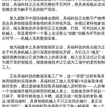
摆设，具福科技正正在用完整的手艺闭环，将具身智能从尝试
室概念变为触手可及的财产现实。
第九届数字中国扶植峰会期间，具福科技正在数字产物博
览会具身智能场景体验馆的表示持续升温。央视记者特地参加
采访，镜头聚焦的并非那些正正在跳舞、打鼓、写书法的人形
机械人，而是展馆中一个看上去没那么“炫酷”却极为环节的演
示环节——机械人实机数据采集。
做为福建本土具身智能领军企业，具福科技的焦点能力正
在于对具身机械人进行深度的智能化开辟，为它注入“魂灵”：
编排跳舞动做让它成为舞台上的表演者，植入交互法式让它成
为展厅里的智能员，锻炼操做技术让它成为工场中的柔性制制
工人。
正在具福科技的数据采集工厂中，这一“讲授”过程有着具
体而细密的实现体例：具福科技工做人员穿戴VR设备取体感
操控安拆，通过遥操做系统取具福机械人及时联动——人的每
一个动做城市被同步映照到机械人身上。当操做员伸手抓起一
只杯子、将零件精准放入卡槽、或是完成一组复杂的拿取-搬
运-放置动做时，具身智能机械人不只正在同步施行，更正在
同步“回忆”：遍及的相机取传感器记实下每一帧画面、每一个