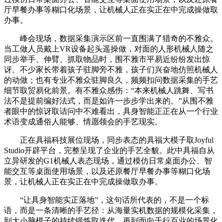
厅早餐办事等糊口化场景，让机械人正在实正在中完成操做取
办事。
峰会现场，数据采集演示区前一直围满了猎奇的不雅众。
当工做人员戴上VR设备起头遥操做，对面的人形机械人随之
同步举手、伸臂、抓取物品时，围不雅市平易近纷纷发出惊
讶。不少家长带着孩子驻脚旁不雅，孩子们兴奋地仿照机械人
的动做；也有专业不雅众驻脚良久，频频扣问数据采集的手艺
细节取贸易化前景。有不雅众感伤：“本来机械人跳舞、写书
法不是提前编好法式，而是如许一步步学出来的。”从围不雅
者眼中的惊讶取诘问中不难看出，具身智能正正在从一个行业
术语变成通俗人能够、情愿领会的手艺现实。
正在具福科技展位现场，同步表态的具福大模子取Joyful
Studio开辟平台，完整呈现了企业的手艺全貌。此中具福自从
立异研发的G1机械人表态现场，通过模仿日常桌面办公、智
能交互等桌面使用场景，以及还原餐厅早餐办事等糊口化场
景，让机械人正在实正在中完成操做取办事。
“让具身智能实正落地”，这句话所代表的，不是一个标
语，而是一条清晰的手艺径：从海量实机数据的规模化采集，
到大小脑模子的持续锻炼取迭代，再到面向千行百业的场景化