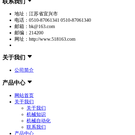
联系我们
地址：江苏省宜兴市
电话：0510-87061341 0510-87061340
邮箱：bk@163.com
邮编：214200
网址：http://www.518163.com
关于我们
公司简介
产品中心
网站首页
关于我们
关于我们
机械知识
机械自动化
联系我们
产品中心