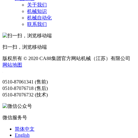
关于我们
机械知识
机械自动化
联系我们
扫一扫，浏览移动端
版权所有 © 2020 CA88集团官方网站机械（江苏）有限公司
网站地图
0510-87061341 (售前)
0510-87076718 (售后)
0510-87076732 (技术)
微信服务号
简体中文
English