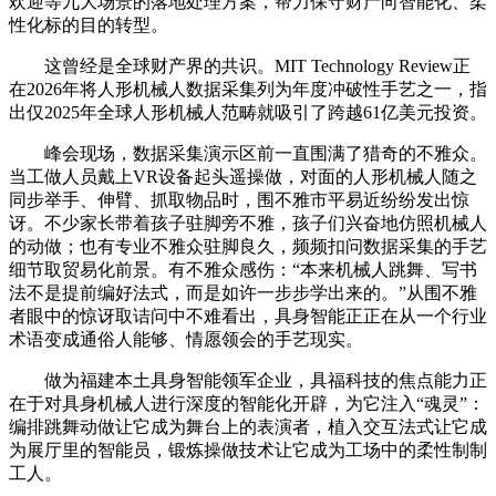
欢迎等九大场景的落地处理方案，帮力保守财产向智能化、柔
性化标的目的转型。
这曾经是全球财产界的共识。MIT Technology Review正
在2026年将人形机械人数据采集列为年度冲破性手艺之一，指
出仅2025年全球人形机械人范畴就吸引了跨越61亿美元投资。
峰会现场，数据采集演示区前一直围满了猎奇的不雅众。
当工做人员戴上VR设备起头遥操做，对面的人形机械人随之
同步举手、伸臂、抓取物品时，围不雅市平易近纷纷发出惊
讶。不少家长带着孩子驻脚旁不雅，孩子们兴奋地仿照机械人
的动做；也有专业不雅众驻脚良久，频频扣问数据采集的手艺
细节取贸易化前景。有不雅众感伤：“本来机械人跳舞、写书
法不是提前编好法式，而是如许一步步学出来的。”从围不雅
者眼中的惊讶取诘问中不难看出，具身智能正正在从一个行业
术语变成通俗人能够、情愿领会的手艺现实。
做为福建本土具身智能领军企业，具福科技的焦点能力正
在于对具身机械人进行深度的智能化开辟，为它注入“魂灵”：
编排跳舞动做让它成为舞台上的表演者，植入交互法式让它成
为展厅里的智能员，锻炼操做技术让它成为工场中的柔性制制
工人。